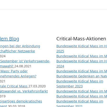
dem Blog
Critical-Mass-Aktionen
ngen bei der Anbindung
Bundesweite Kidical Mass im H
chaftlicher Netzwerke
2025
2024
Bundesweite Kidical Mass im M
 September ist Verkehrswende-
Bundesweite Kidical Mass im H
imawahl!
24.08.2021
2024
l Mass: Party oder
Bundesweite Kidical Mass im M
unehmendes Anliegen?
Bundesweite Gedenken an Na
2021
Bundesweite Kidical Mass im
ale Critical Mass
27.03.2020
September 2023
ätswandel vs. Verkehrsinfarkt
Bundesweite Kidical Mass im M
2019
Bundesweite Kidical Mass im M
nzigartiges demokratisches
Bundesweite Kidical Mass im
iment
30.03.2018
September 2021