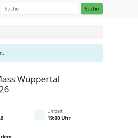
Suche
n.
 Mass Wuppertal
026
Uhrzeit
26
19:00 Uhr
r dem