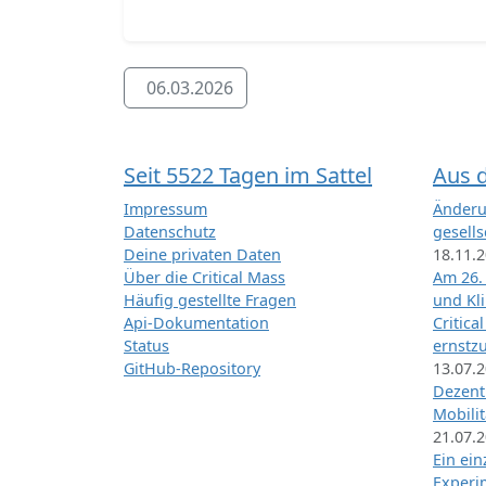
06.03.2026
Seit 5522 Tagen im Sattel
Aus 
Impressum
Änderu
Datenschutz
gesells
Deine privaten Daten
18.11.
Über die Critical Mass
Am 26.
Häufig gestellte Fragen
und Kl
Api-Dokumentation
Critica
Status
ernstz
GitHub-Repository
13.07.
Dezentr
Mobilit
21.07.
Ein ei
Exper