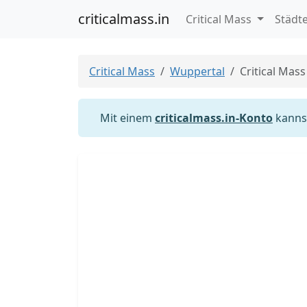
criticalmass.in
Critical Mass
Städt
Critical Mass
Wuppertal
Critical Mas
Mit einem
criticalmass.in-Konto
kannst