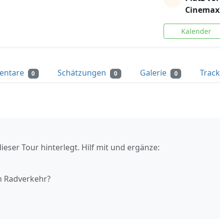
Cinemax
Kalender
entare
Schätzungen
Galerie
Trac
0
0
0
ieser Tour hinterlegt. Hilf mit und ergänze:
n Radverkehr?