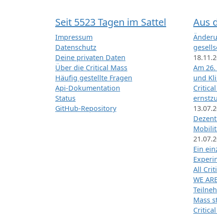
Seit 5523 Tagen im Sattel
Aus 
Impressum
Änderu
Datenschutz
gesells
Deine privaten Daten
18.11.
Über die Critical Mass
Am 26.
Häufig gestellte Fragen
und Kl
Api-Dokumentation
Critica
Status
ernstz
GitHub-Repository
13.07.
Dezentr
Mobilit
21.07.
Ein ei
Exper
All Cri
WE ARE
Teilneh
Mass st
Critica