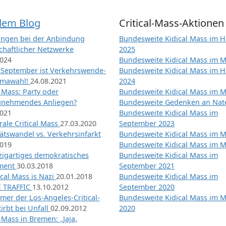
dem Blog
Critical-Mass-Aktionen
ngen bei der Anbindung
Bundesweite Kidical Mass im H
chaftlicher Netzwerke
2025
2024
Bundesweite Kidical Mass im M
 September ist Verkehrswende-
Bundesweite Kidical Mass im H
imawahl!
24.08.2021
2024
l Mass: Party oder
Bundesweite Kidical Mass im M
unehmendes Anliegen?
Bundesweite Gedenken an Na
2021
Bundesweite Kidical Mass im
ale Critical Mass
27.03.2020
September 2023
ätswandel vs. Verkehrsinfarkt
Bundesweite Kidical Mass im M
2019
Bundesweite Kidical Mass im M
nzigartiges demokratisches
Bundesweite Kidical Mass im
iment
30.03.2018
September 2021
tical Mass is Nazi
20.01.2018
Bundesweite Kidical Mass im
 TRAFFIC
13.10.2012
September 2020
mer der Los-Angeles-Critical-
Bundesweite Kidical Mass im 
irbt bei Unfall
02.09.2012
2020
l Mass in Bremen: „Jaja,