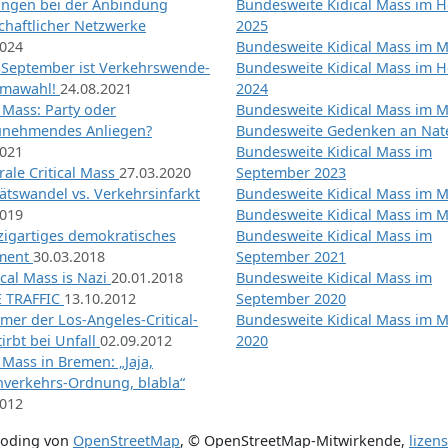
ngen bei der Anbindung
Bundesweite Kidical Mass im H
chaftlicher Netzwerke
2025
2024
Bundesweite Kidical Mass im M
 September ist Verkehrswende-
Bundesweite Kidical Mass im H
imawahl!
24.08.2021
2024
l Mass: Party oder
Bundesweite Kidical Mass im M
unehmendes Anliegen?
Bundesweite Gedenken an Na
2021
Bundesweite Kidical Mass im
ale Critical Mass
27.03.2020
September 2023
ätswandel vs. Verkehrsinfarkt
Bundesweite Kidical Mass im M
2019
Bundesweite Kidical Mass im M
nzigartiges demokratisches
Bundesweite Kidical Mass im
iment
30.03.2018
September 2021
tical Mass is Nazi
20.01.2018
Bundesweite Kidical Mass im
 TRAFFIC
13.10.2012
September 2020
mer der Los-Angeles-Critical-
Bundesweite Kidical Mass im 
irbt bei Unfall
02.09.2012
2020
l Mass in Bremen: „Jaja,
nverkehrs-Ordnung, blabla“
2012
coding von
OpenStreetMap
,
© OpenStreetMap-Mitwirkende
,
lizen