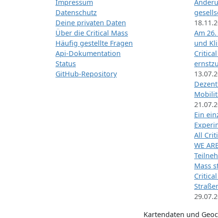
Impressum
Änderu
Datenschutz
gesells
Deine privaten Daten
18.11.
Über die Critical Mass
Am 26.
Häufig gestellte Fragen
und Kl
Api-Dokumentation
Critica
Status
ernstz
GitHub-Repository
13.07.
Dezentr
Mobilit
21.07.
Ein ei
Exper
All Cri
WE ARE
Teilneh
Mass st
Critica
Straße
29.07.
Kartendaten und Geo