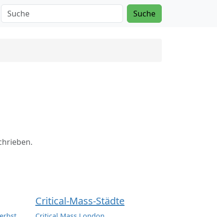
Suche
chrieben.
Critical-Mass-Städte
erbst
Critical Mass London