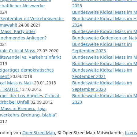
chaftlicher Netzwerke
2025
2024
Bundesweite Kidical Mass im M
 September ist Verkehrswende-
Bundesweite Kidical Mass im H
imawahl!
24.08.2021
2024
l Mass: Party oder
Bundesweite Kidical Mass im M
unehmendes Anliegen?
Bundesweite Gedenken an Na
2021
Bundesweite Kidical Mass im
ale Critical Mass
27.03.2020
September 2023
ätswandel vs. Verkehrsinfarkt
Bundesweite Kidical Mass im M
2019
Bundesweite Kidical Mass im M
nzigartiges demokratisches
Bundesweite Kidical Mass im
iment
30.03.2018
September 2021
tical Mass is Nazi
20.01.2018
Bundesweite Kidical Mass im
 TRAFFIC
13.10.2012
September 2020
mer der Los-Angeles-Critical-
Bundesweite Kidical Mass im 
irbt bei Unfall
02.09.2012
2020
l Mass in Bremen: „Jaja,
nverkehrs-Ordnung, blabla“
2012
coding von
OpenStreetMap
,
© OpenStreetMap-Mitwirkende
,
lizen