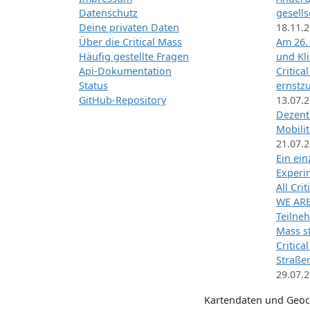
Datenschutz
gesells
Deine privaten Daten
18.11.
Über die Critical Mass
Am 26.
Häufig gestellte Fragen
und Kl
Api-Dokumentation
Critica
Status
ernstz
GitHub-Repository
13.07.
Dezentr
Mobilit
21.07.
Ein ei
Exper
All Cri
WE ARE
Teilneh
Mass st
Critica
Straße
29.07.
Kartendaten und Geo