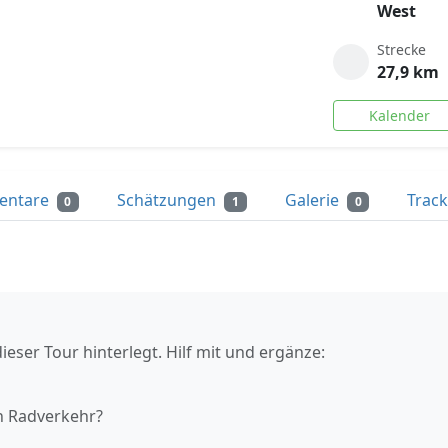
West
Strecke
27,9 km
Kalender
entare
Schätzungen
Galerie
Trac
0
1
0
ieser Tour hinterlegt. Hilf mit und ergänze:
n Radverkehr?