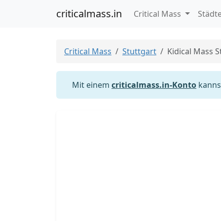
criticalmass.in
Critical Mass
Städt
Critical Mass
Stuttgart
Kidical Mass S
Mit einem
criticalmass.in-Konto
kannst