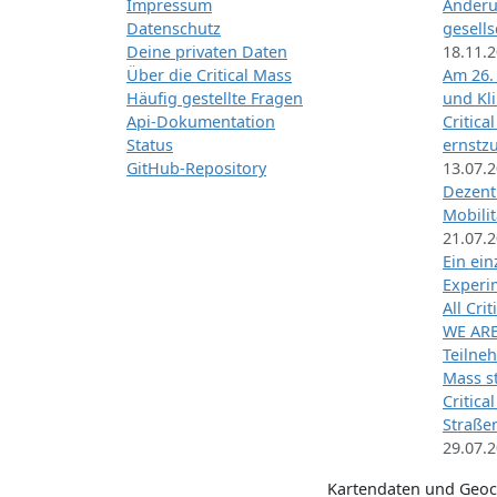
Impressum
Änderu
Datenschutz
gesells
Deine privaten Daten
18.11.
Über die Critical Mass
Am 26.
Häufig gestellte Fragen
und Kl
Api-Dokumentation
Critica
Status
ernstz
GitHub-Repository
13.07.
Dezentr
Mobilit
21.07.
Ein ei
Exper
All Cri
WE ARE
Teilneh
Mass st
Critica
Straße
29.07.
Kartendaten und Geo