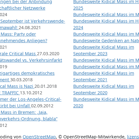
ngen bei der Anbindung
Bundesweite Kidical Mass im H
chaftlicher Netzwerke
2025
2024
Bundesweite Kidical Mass im M
 September ist Verkehrswende-
Bundesweite Kidical Mass im H
imawahl!
24.08.2021
2024
l Mass: Party oder
Bundesweite Kidical Mass im M
unehmendes Anliegen?
Bundesweite Gedenken an Na
2021
Bundesweite Kidical Mass im
ale Critical Mass
27.03.2020
September 2023
ätswandel vs. Verkehrsinfarkt
Bundesweite Kidical Mass im M
2019
Bundesweite Kidical Mass im M
nzigartiges demokratisches
Bundesweite Kidical Mass im
iment
30.03.2018
September 2021
tical Mass is Nazi
20.01.2018
Bundesweite Kidical Mass im
 TRAFFIC
13.10.2012
September 2020
mer der Los-Angeles-Critical-
Bundesweite Kidical Mass im 
irbt bei Unfall
02.09.2012
2020
l Mass in Bremen: „Jaja,
nverkehrs-Ordnung, blabla“
2012
coding von
OpenStreetMap
,
© OpenStreetMap-Mitwirkende
,
lizen