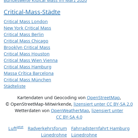
Bundesweite Kidical Mass im März 2020
Critical-Mass-Städte
Critical Mass London
New York Critical Mass
Critical Mass Berlin
Critical Mass Chicago
Brooklyn Critical Mass
Critical Mass Houston
Critical Mass Wien Vienna
Critical Mass Hamburg
Massa Crítica Barcelona
Critical Mass München
Städteliste
Kartendaten und Geocoding von
OpenStreetMap
,
© OpenStreetMap-Mitwirkende
,
lizensiert unter
CC BY-SA 2.0
Wetterdaten von
OpenWeatherMap
,
lizensiert unter
CC BY-SA 4.0
jetzt
Luft
Radverkehrsforum
Fahrradsternfahrt Hamburg
Lünedrohne
Lünedrohne