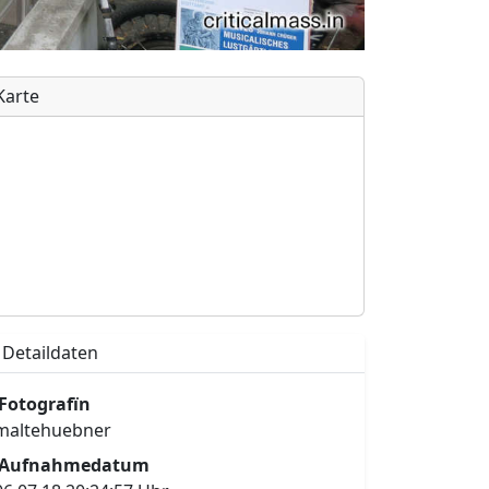
Karte
Detaildaten
Fotografïn
maltehuebner
Aufnahmedatum