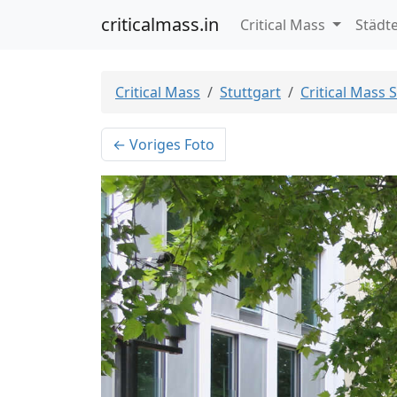
criticalmass.in
Critical Mass
Städt
Critical Mass
Stuttgart
Critical Mass 
← Voriges Foto