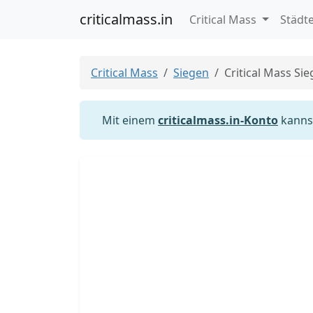
criticalmass.in
Critical Mass
Städt
Critical Mass
Siegen
Critical Mass Si
Mit einem
criticalmass.in-Konto
kannst