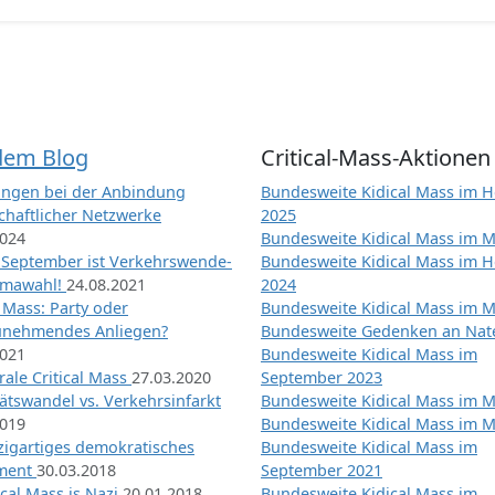
dem Blog
Critical-Mass-Aktionen
ngen bei der Anbindung
Bundesweite Kidical Mass im H
chaftlicher Netzwerke
2025
2024
Bundesweite Kidical Mass im M
 September ist Verkehrswende-
Bundesweite Kidical Mass im H
imawahl!
24.08.2021
2024
l Mass: Party oder
Bundesweite Kidical Mass im M
unehmendes Anliegen?
Bundesweite Gedenken an Na
2021
Bundesweite Kidical Mass im
ale Critical Mass
27.03.2020
September 2023
ätswandel vs. Verkehrsinfarkt
Bundesweite Kidical Mass im M
2019
Bundesweite Kidical Mass im M
nzigartiges demokratisches
Bundesweite Kidical Mass im
iment
30.03.2018
September 2021
tical Mass is Nazi
20.01.2018
Bundesweite Kidical Mass im