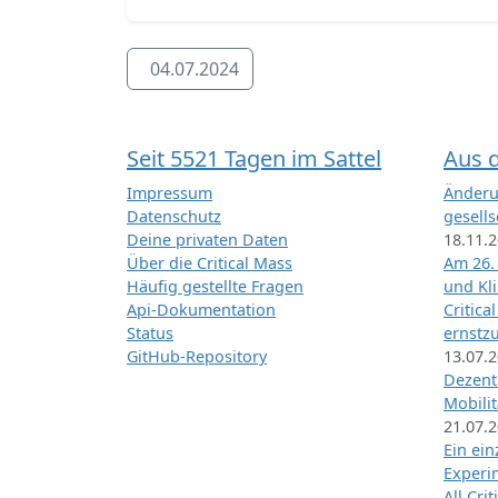
04.07.2024
Seit 5521 Tagen im Sattel
Aus 
Impressum
Änderu
Datenschutz
gesells
Deine privaten Daten
18.11.
Über die Critical Mass
Am 26.
Häufig gestellte Fragen
und Kl
Api-Dokumentation
Critica
Status
ernstz
GitHub-Repository
13.07.
Dezentr
Mobilit
21.07.
Ein ei
Exper
All Cri