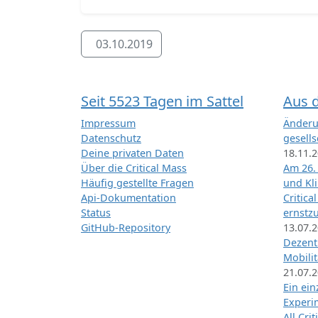
03.10.2019
Seit 5523 Tagen im Sattel
Aus 
Impressum
Änderu
Datenschutz
gesells
Deine privaten Daten
18.11.
Über die Critical Mass
Am 26.
Häufig gestellte Fragen
und Kl
Api-Dokumentation
Critica
Status
ernstz
GitHub-Repository
13.07.
Dezentr
Mobilit
21.07.
Ein ei
Exper
All Cri