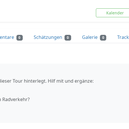
Kalender
entare
Schätzungen
Galerie
Trac
0
0
0
ieser Tour hinterlegt. Hilf mit und ergänze:
n Radverkehr?