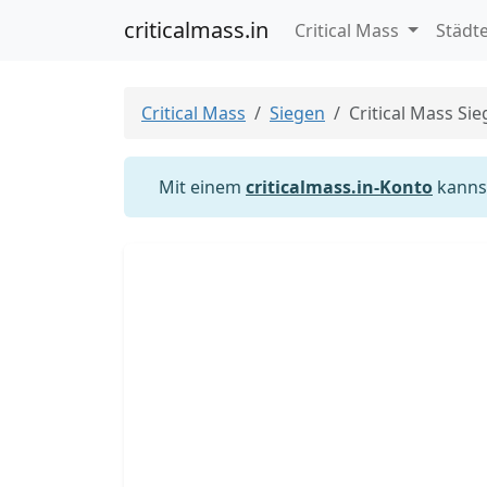
criticalmass.in
Critical Mass
Städt
Critical Mass
Siegen
Critical Mass Si
Mit einem
criticalmass.in-Konto
kannst