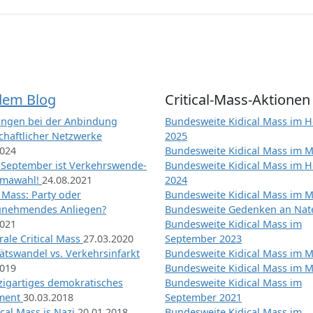
dem Blog
Critical-Mass-Aktionen
ngen bei der Anbindung
Bundesweite Kidical Mass im H
chaftlicher Netzwerke
2025
2024
Bundesweite Kidical Mass im M
 September ist Verkehrswende-
Bundesweite Kidical Mass im H
imawahl!
24.08.2021
2024
l Mass: Party oder
Bundesweite Kidical Mass im M
unehmendes Anliegen?
Bundesweite Gedenken an Na
2021
Bundesweite Kidical Mass im
ale Critical Mass
27.03.2020
September 2023
ätswandel vs. Verkehrsinfarkt
Bundesweite Kidical Mass im M
2019
Bundesweite Kidical Mass im M
nzigartiges demokratisches
Bundesweite Kidical Mass im
iment
30.03.2018
September 2021
tical Mass is Nazi
20.01.2018
Bundesweite Kidical Mass im