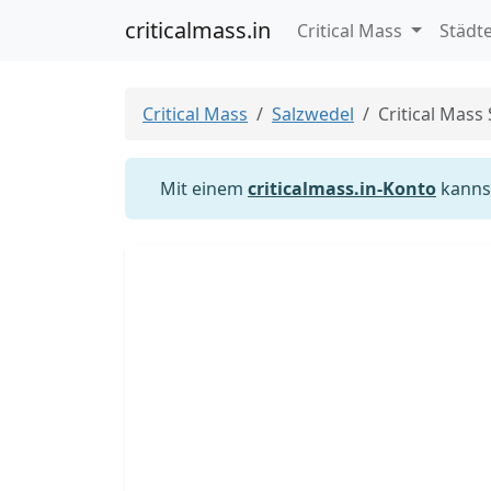
criticalmass.in
Critical Mass
Städt
Critical Mass
Salzwedel
Critical Mass
Mit einem
criticalmass.in-Konto
kannst