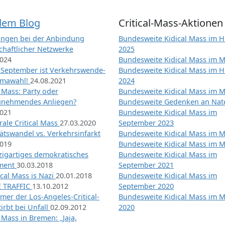
dem Blog
Critical-Mass-Aktionen
ngen bei der Anbindung
Bundesweite Kidical Mass im H
chaftlicher Netzwerke
2025
2024
Bundesweite Kidical Mass im M
 September ist Verkehrswende-
Bundesweite Kidical Mass im H
imawahl!
24.08.2021
2024
l Mass: Party oder
Bundesweite Kidical Mass im M
unehmendes Anliegen?
Bundesweite Gedenken an Na
2021
Bundesweite Kidical Mass im
ale Critical Mass
27.03.2020
September 2023
ätswandel vs. Verkehrsinfarkt
Bundesweite Kidical Mass im M
2019
Bundesweite Kidical Mass im M
nzigartiges demokratisches
Bundesweite Kidical Mass im
iment
30.03.2018
September 2021
tical Mass is Nazi
20.01.2018
Bundesweite Kidical Mass im
 TRAFFIC
13.10.2012
September 2020
mer der Los-Angeles-Critical-
Bundesweite Kidical Mass im 
irbt bei Unfall
02.09.2012
2020
l Mass in Bremen: „Jaja,