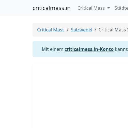
criticalmass.in
Critical Mass
Städt
Critical Mass
Salzwedel
Critical Mass
Mit einem
criticalmass.in-Konto
kannst