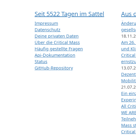
Seit 5522 Tagen im Sattel
Aus 
Impressum
Änderu
Datenschutz
gesells
Deine privaten Daten
18.11.
Über die Critical Mass
Am 26.
Häufig gestellte Fragen
und Kl
Api-Dokumentation
Critica
Status
ernstz
GitHub-Repository
13.07.
Dezentr
Mobilit
21.07.
Ein ei
Exper
All Cri
WE ARE
Teilneh
Mass st
Critica