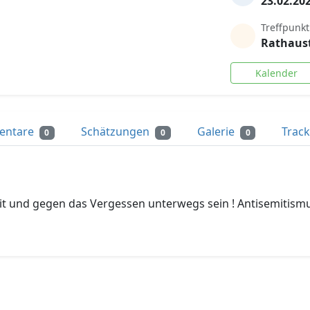
23.02.20
Treffpunkt
Rathaus
Kalender
entare
Schätzungen
Galerie
Trac
0
0
0
eit und gegen das Vergessen unterwegs sein ! Antisemitism