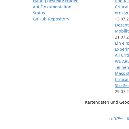
Häufig gestellte Fragen
und Kl
Api-Dokumentation
Critica
Status
ernstz
GitHub-Repository
13.07.
Dezentr
Mobilit
21.07.
Ein ei
Exper
All Cri
WE ARE
Teilneh
Mass st
Critica
Straße
29.07.
Kartendaten und Geo
jetzt
Luft
R