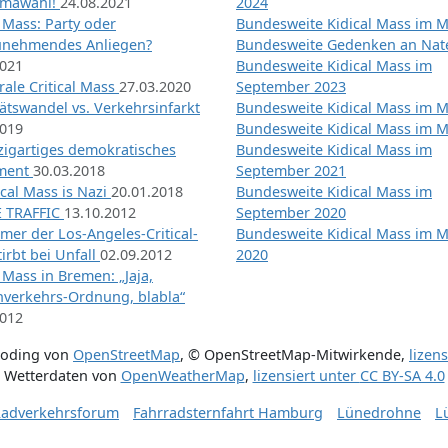
imawahl!
24.08.2021
2024
l Mass: Party oder
Bundesweite Kidical Mass im M
unehmendes Anliegen?
Bundesweite Gedenken an Na
2021
Bundesweite Kidical Mass im
ale Critical Mass
27.03.2020
September 2023
ätswandel vs. Verkehrsinfarkt
Bundesweite Kidical Mass im M
2019
Bundesweite Kidical Mass im M
nzigartiges demokratisches
Bundesweite Kidical Mass im
iment
30.03.2018
September 2021
tical Mass is Nazi
20.01.2018
Bundesweite Kidical Mass im
 TRAFFIC
13.10.2012
September 2020
mer der Los-Angeles-Critical-
Bundesweite Kidical Mass im 
irbt bei Unfall
02.09.2012
2020
l Mass in Bremen: „Jaja,
nverkehrs-Ordnung, blabla“
2012
coding von
OpenStreetMap
,
© OpenStreetMap-Mitwirkende
,
lizen
Wetterdaten von
OpenWeatherMap
,
lizensiert unter
CC BY-SA 4.0
adverkehrsforum
Fahrradsternfahrt Hamburg
Lünedrohne
L