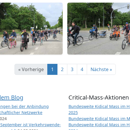
« Vorherige
1
2
3
4
Nächste »
dem Blog
Critical-Mass-Aktionen
ngen bei der Anbindung
Bundesweite Kidical Mass im H
chaftlicher Netzwerke
2025
2024
Bundesweite Kidical Mass im M
 September ist Verkehrswende-
Bundesweite Kidical Mass im H