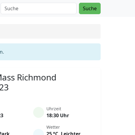
Suche
n.
 Mass Richmond
023
Uhrzeit
23
18:30 Uhr
Wetter
Park
25 °C, Leichter