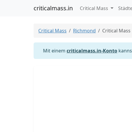
criticalmass.in
Critical Mass
Städt
Critical Mass
Richmond
Critical Mas
Mit einem
criticalmass.in-Konto
kannst