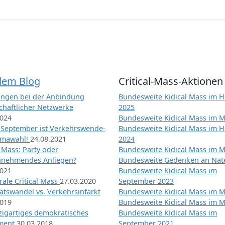
dem Blog
Critical-Mass-Aktionen
ngen bei der Anbindung
Bundesweite Kidical Mass im H
chaftlicher Netzwerke
2025
2024
Bundesweite Kidical Mass im M
 September ist Verkehrswende-
Bundesweite Kidical Mass im H
imawahl!
24.08.2021
2024
l Mass: Party oder
Bundesweite Kidical Mass im M
unehmendes Anliegen?
Bundesweite Gedenken an Na
2021
Bundesweite Kidical Mass im
ale Critical Mass
27.03.2020
September 2023
ätswandel vs. Verkehrsinfarkt
Bundesweite Kidical Mass im M
2019
Bundesweite Kidical Mass im M
nzigartiges demokratisches
Bundesweite Kidical Mass im
iment
30.03.2018
September 2021