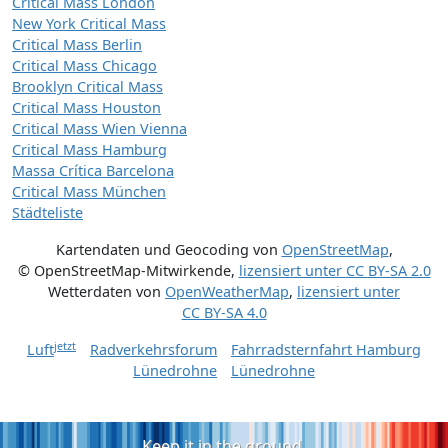
Critical Mass London
New York Critical Mass
Critical Mass Berlin
Critical Mass Chicago
Brooklyn Critical Mass
Critical Mass Houston
Critical Mass Wien Vienna
Critical Mass Hamburg
Massa Crítica Barcelona
Critical Mass München
Städteliste
Kartendaten und Geocoding von
OpenStreetMap
,
© OpenStreetMap-Mitwirkende
,
lizensiert unter
CC BY-SA 2.0
Wetterdaten von
OpenWeatherMap
,
lizensiert unter
CC BY-SA 4.0
jetzt
Luft
Radverkehrsforum
Fahrradsternfahrt Hamburg
Lünedrohne
Lünedrohne
Keep it in the ground.