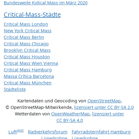
Bundesweite Kidical Mass im März 2020
Critical-Mass-Städte
Critical Mass London
New York Critical Mass
Critical Mass Berlin
Critical Mass Chicago
Brooklyn Critical Mass
Critical Mass Houston
Critical Mass Wien Vienna
Critical Mass Hamburg
Massa Crítica Barcelona
Critical Mass München
Städteliste
Kartendaten und Geocoding von
OpenStreetMap
,
© OpenStreetMap-Mitwirkende
,
lizensiert unter
CC BY-SA 2.0
Wetterdaten von
OpenWeatherMap
,
lizensiert unter
CC BY-SA 4.0
jetzt
Luft
Radverkehrsforum
Fahrradsternfahrt Hamburg
Lünedrohne
Lünedrohne