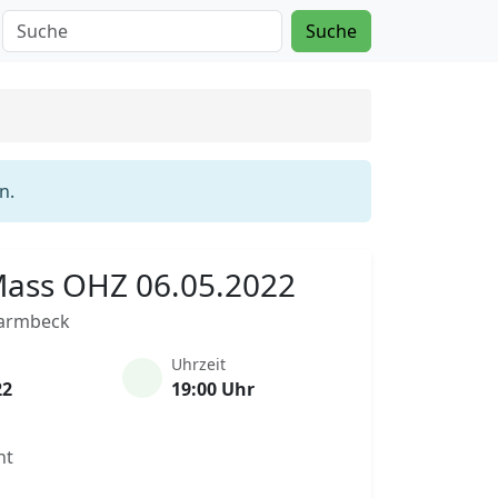
Suche
n.
 Mass OHZ 06.05.2022
harmbeck
Uhrzeit
22
19:00 Uhr
nt