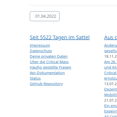
01.04.2022
Seit 5522 Tagen im Sattel
Aus 
Impressum
Änderu
Datenschutz
gesells
Deine privaten Daten
18.11.
Über die Critical Mass
Am 26.
Häufig gestellte Fragen
und Kl
Api-Dokumentation
Critica
Status
ernstz
GitHub-Repository
13.07.
Dezentr
Mobilit
21.07.
Ein ei
Exper
All Cri