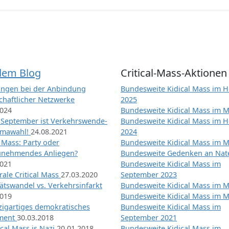
dem Blog
Critical-Mass-Aktionen
ngen bei der Anbindung
Bundesweite Kidical Mass im H
chaftlicher Netzwerke
2025
2024
Bundesweite Kidical Mass im M
 September ist Verkehrswende-
Bundesweite Kidical Mass im H
imawahl!
24.08.2021
2024
l Mass: Party oder
Bundesweite Kidical Mass im M
unehmendes Anliegen?
Bundesweite Gedenken an Na
2021
Bundesweite Kidical Mass im
ale Critical Mass
27.03.2020
September 2023
ätswandel vs. Verkehrsinfarkt
Bundesweite Kidical Mass im M
2019
Bundesweite Kidical Mass im M
nzigartiges demokratisches
Bundesweite Kidical Mass im
iment
30.03.2018
September 2021
tical Mass is Nazi
20.01.2018
Bundesweite Kidical Mass im