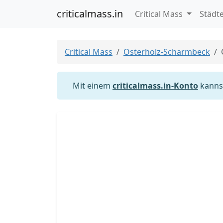
criticalmass.in
Critical Mass
Städt
Critical Mass
Osterholz-Scharmbeck
Mit einem
criticalmass.in-Konto
kannst