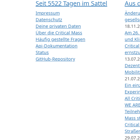
Seit 5522 Tagen im Sattel
Aus 
Impressum
Änderu
Datenschutz
gesells
Deine privaten Daten
18.11.
Über die Critical Mass
Am 26.
Häufig gestellte Fragen
und Kl
Api-Dokumentation
Critica
Status
ernstz
GitHub-Repository
13.07.
Dezentr
Mobilit
21.07.
Ein ei
Exper
All Cri
WE ARE
Teilneh
Mass st
Critica
Straße
29.07.