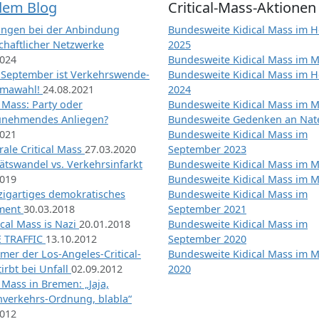
dem Blog
Critical-Mass-Aktionen
ngen bei der Anbindung
Bundesweite Kidical Mass im H
chaftlicher Netzwerke
2025
2024
Bundesweite Kidical Mass im M
 September ist Verkehrswende-
Bundesweite Kidical Mass im H
imawahl!
24.08.2021
2024
l Mass: Party oder
Bundesweite Kidical Mass im M
unehmendes Anliegen?
Bundesweite Gedenken an Na
2021
Bundesweite Kidical Mass im
ale Critical Mass
27.03.2020
September 2023
ätswandel vs. Verkehrsinfarkt
Bundesweite Kidical Mass im M
2019
Bundesweite Kidical Mass im M
nzigartiges demokratisches
Bundesweite Kidical Mass im
iment
30.03.2018
September 2021
tical Mass is Nazi
20.01.2018
Bundesweite Kidical Mass im
 TRAFFIC
13.10.2012
September 2020
mer der Los-Angeles-Critical-
Bundesweite Kidical Mass im 
irbt bei Unfall
02.09.2012
2020
l Mass in Bremen: „Jaja,
nverkehrs-Ordnung, blabla“
2012