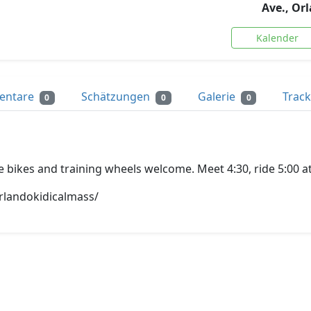
Ave., Or
Kalender
entare
Schätzungen
Galerie
Trac
0
0
0
nce bikes and training wheels welcome. Meet 4:30, ride 5:00 a
rlandokidicalmass/