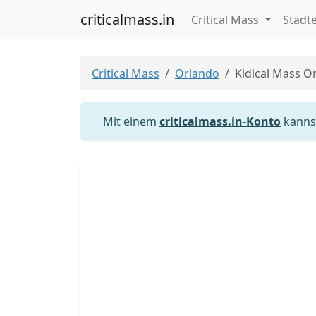
criticalmass.in
Critical Mass
Städt
Critical Mass
Orlando
Kidical Mass O
Mit einem
criticalmass.in-Konto
kannst