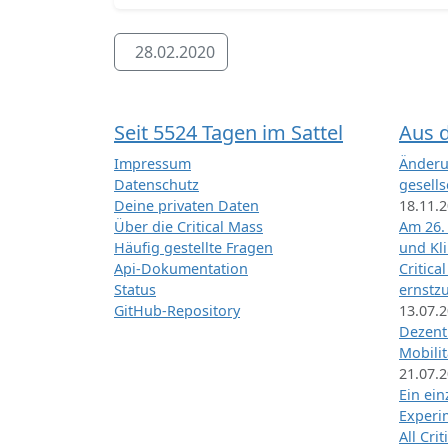
28.02.2020
Seit 5524 Tagen im Sattel
Aus 
Impressum
Änderu
Datenschutz
gesells
Deine privaten Daten
18.11.
Über die Critical Mass
Am 26.
Häufig gestellte Fragen
und Kl
Api-Dokumentation
Critica
Status
ernstz
GitHub-Repository
13.07.
Dezentr
Mobilit
21.07.
Ein ei
Exper
All Cri