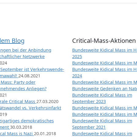
dem Blog
Critical-Mass-Aktionen
ngen bei der Anbindung
Bundesweite Kidical Mass im H
chaftlicher Netzwerke
2025
2024
Bundesweite Kidical Mass im M
 September ist Verkehrswende-
Bundesweite Kidical Mass im H
imawahl!
24.08.2021
2024
l Mass: Party oder
Bundesweite Kidical Mass im M
unehmendes Anliegen?
Bundesweite Gedenken an Na
2021
Bundesweite Kidical Mass im
ale Critical Mass
27.03.2020
September 2023
ätswandel vs. Verkehrsinfarkt
Bundesweite Kidical Mass im M
2019
Bundesweite Kidical Mass im M
nzigartiges demokratisches
Bundesweite Kidical Mass im
iment
30.03.2018
September 2021
tical Mass is Nazi
20.01.2018
Bundesweite Kidical Mass im