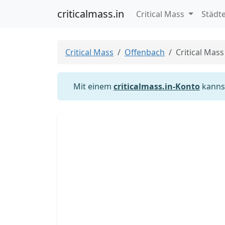
criticalmass.in
Critical Mass
Städt
Critical Mass
Offenbach
Critical Mas
Mit einem
criticalmass.in-Konto
kannst