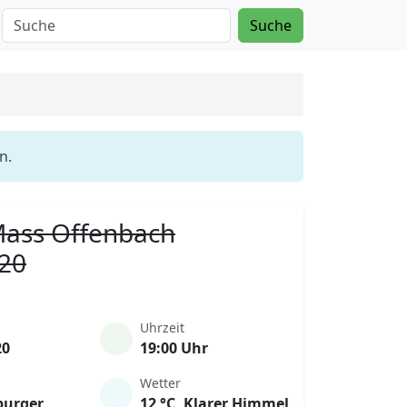
Suche
n.
 Mass Offenbach
020
Uhrzeit
20
19:00 Uhr
Wetter
burger
12 °C, Klarer Himmel