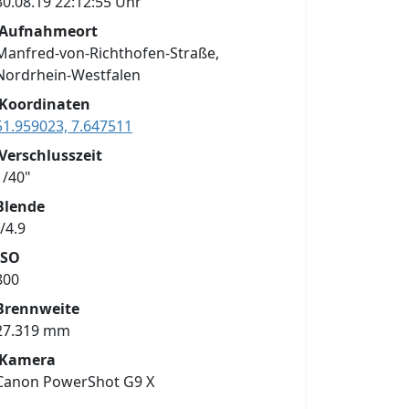
30.08.19 22:12:55 Uhr
Aufnahmeort
Manfred-von-Richthofen-Straße,
Nordrhein-Westfalen
Koordinaten
51.959023, 7.647511
Verschlusszeit
1/40"
Blende
f/4.9
ISO
800
Brennweite
27.319 mm
Kamera
Canon PowerShot G9 X