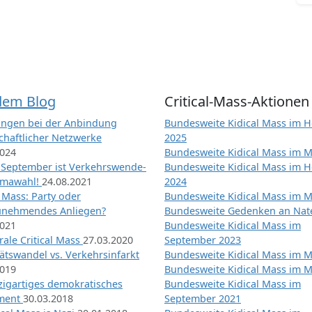
dem Blog
Critical-Mass-Aktionen
ngen bei der Anbindung
Bundesweite Kidical Mass im H
chaftlicher Netzwerke
2025
2024
Bundesweite Kidical Mass im M
 September ist Verkehrswende-
Bundesweite Kidical Mass im H
imawahl!
24.08.2021
2024
l Mass: Party oder
Bundesweite Kidical Mass im M
unehmendes Anliegen?
Bundesweite Gedenken an Na
2021
Bundesweite Kidical Mass im
ale Critical Mass
27.03.2020
September 2023
ätswandel vs. Verkehrsinfarkt
Bundesweite Kidical Mass im M
2019
Bundesweite Kidical Mass im M
nzigartiges demokratisches
Bundesweite Kidical Mass im
iment
30.03.2018
September 2021