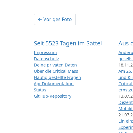
← Voriges Foto
Seit 5523 Tagen im Sattel
Aus 
Impressum
Änderu
Datenschutz
gesells
Deine privaten Daten
18.11.
Über die Critical Mass
Am 26.
Häufig gestellte Fragen
und Kl
Api-Dokumentation
Critica
Status
ernstz
GitHub-Repository
13.07.
Dezentr
Mobilit
21.07.
Ein ei
Exper