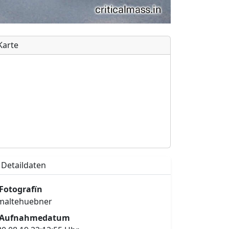
Karte
Detaildaten
Fotografïn
maltehuebner
Aufnahmedatum