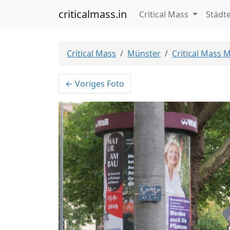
criticalmass.in
Critical Mass
Städt
Critical Mass
Münster
Critical Mass 
← Voriges Foto