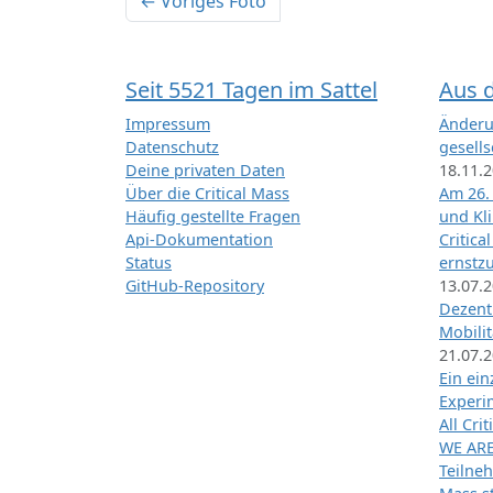
← Voriges Foto
Seit 5521 Tagen im Sattel
Aus 
Impressum
Änderu
Datenschutz
gesells
Deine privaten Daten
18.11.
Über die Critical Mass
Am 26.
Häufig gestellte Fragen
und Kl
Api-Dokumentation
Critica
Status
ernstz
GitHub-Repository
13.07.
Dezentr
Mobilit
21.07.
Ein ei
Exper
All Cri
WE ARE
Teilneh