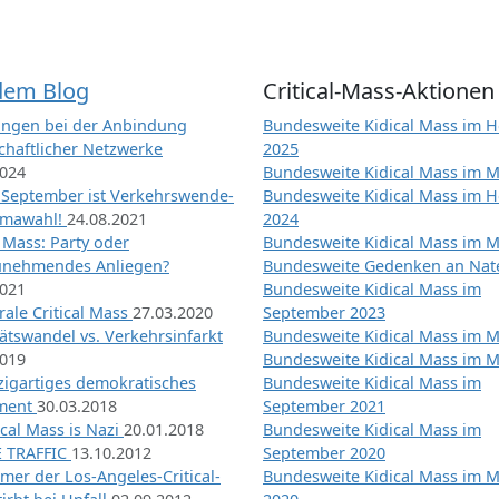
dem Blog
Critical-Mass-Aktionen
ngen bei der Anbindung
Bundesweite Kidical Mass im H
chaftlicher Netzwerke
2025
2024
Bundesweite Kidical Mass im M
 September ist Verkehrswende-
Bundesweite Kidical Mass im H
imawahl!
24.08.2021
2024
l Mass: Party oder
Bundesweite Kidical Mass im M
unehmendes Anliegen?
Bundesweite Gedenken an Na
2021
Bundesweite Kidical Mass im
ale Critical Mass
27.03.2020
September 2023
ätswandel vs. Verkehrsinfarkt
Bundesweite Kidical Mass im M
2019
Bundesweite Kidical Mass im M
nzigartiges demokratisches
Bundesweite Kidical Mass im
iment
30.03.2018
September 2021
tical Mass is Nazi
20.01.2018
Bundesweite Kidical Mass im
 TRAFFIC
13.10.2012
September 2020
mer der Los-Angeles-Critical-
Bundesweite Kidical Mass im 