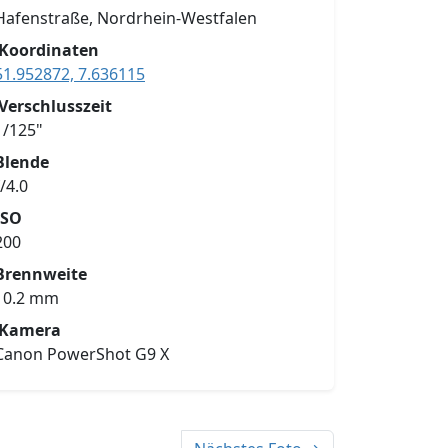
Hafenstraße, Nordrhein-Westfalen
Koordinaten
51.952872, 7.636115
Verschlusszeit
1/125"
Blende
f/4.0
ISO
200
Brennweite
10.2 mm
Kamera
Canon PowerShot G9 X