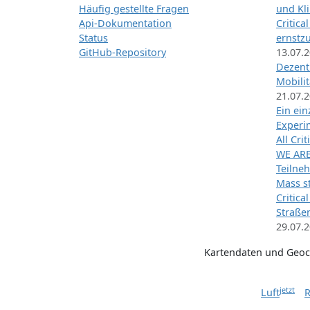
Häufig gestellte Fragen
und Kl
Api-Dokumentation
Critica
Status
ernstz
GitHub-Repository
13.07.
Dezentr
Mobilit
21.07.
Ein ei
Exper
All Cri
WE ARE
Teilneh
Mass st
Critica
Straße
29.07.
Kartendaten und Geo
jetzt
Luft
R