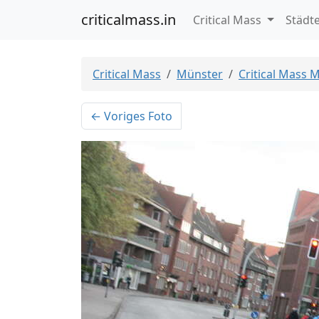
criticalmass.in
Critical Mass
Städt
Critical Mass
Münster
Critical Mass 
← Voriges Foto