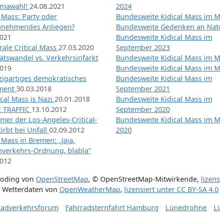
imawahl!
24.08.2021
2024
l Mass: Party oder
Bundesweite Kidical Mass im M
unehmendes Anliegen?
Bundesweite Gedenken an Na
2021
Bundesweite Kidical Mass im
ale Critical Mass
27.03.2020
September 2023
ätswandel vs. Verkehrsinfarkt
Bundesweite Kidical Mass im M
2019
Bundesweite Kidical Mass im M
nzigartiges demokratisches
Bundesweite Kidical Mass im
iment
30.03.2018
September 2021
tical Mass is Nazi
20.01.2018
Bundesweite Kidical Mass im
 TRAFFIC
13.10.2012
September 2020
mer der Los-Angeles-Critical-
Bundesweite Kidical Mass im 
irbt bei Unfall
02.09.2012
2020
l Mass in Bremen: „Jaja,
nverkehrs-Ordnung, blabla“
2012
coding von
OpenStreetMap
,
© OpenStreetMap-Mitwirkende
,
lizen
Wetterdaten von
OpenWeatherMap
,
lizensiert unter
CC BY-SA 4.0
adverkehrsforum
Fahrradsternfahrt Hamburg
Lünedrohne
L