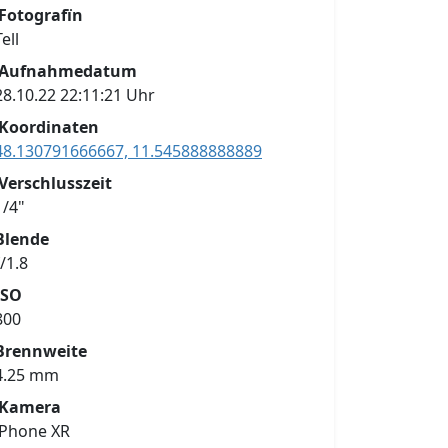
Fotografïn
Tell
Aufnahmedatum
28.10.22 22:11:21 Uhr
Koordinaten
48.130791666667, 11.545888888889
Verschlusszeit
1/4"
Blende
f/1.8
ISO
800
Brennweite
4.25 mm
Kamera
iPhone XR