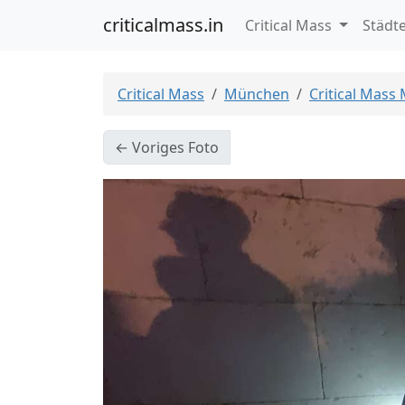
criticalmass.in
Critical Mass
Städt
Critical Mass
München
Critical Mass
← Voriges Foto