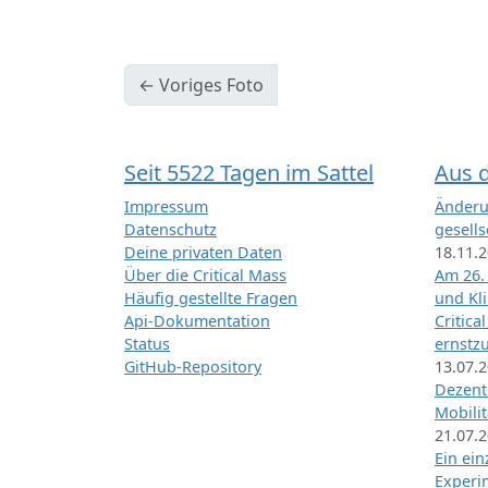
← Voriges Foto
Seit 5522 Tagen im Sattel
Aus 
Impressum
Änderu
Datenschutz
gesells
Deine privaten Daten
18.11.
Über die Critical Mass
Am 26.
Häufig gestellte Fragen
und Kl
Api-Dokumentation
Critica
Status
ernstz
GitHub-Repository
13.07.
Dezentr
Mobilit
21.07.
Ein ei
Exper