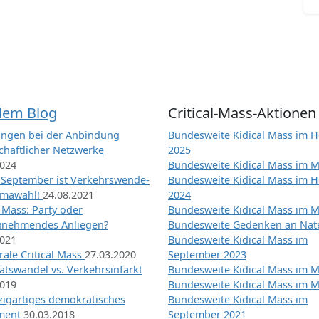
dem Blog
Critical-Mass-Aktionen
ngen bei der Anbindung
Bundesweite Kidical Mass im H
chaftlicher Netzwerke
2025
2024
Bundesweite Kidical Mass im M
 September ist Verkehrswende-
Bundesweite Kidical Mass im H
imawahl!
24.08.2021
2024
l Mass: Party oder
Bundesweite Kidical Mass im M
unehmendes Anliegen?
Bundesweite Gedenken an Na
2021
Bundesweite Kidical Mass im
ale Critical Mass
27.03.2020
September 2023
ätswandel vs. Verkehrsinfarkt
Bundesweite Kidical Mass im M
2019
Bundesweite Kidical Mass im M
nzigartiges demokratisches
Bundesweite Kidical Mass im
iment
30.03.2018
September 2021