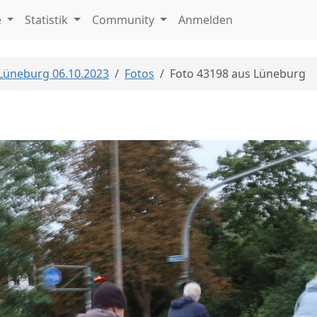
e
Statistik
Community
Anmelden
 Lüneburg 06.10.2023
Fotos
Foto 43198 aus Lüneburg