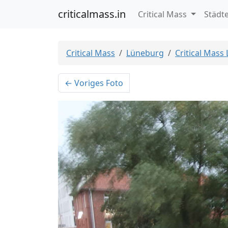
criticalmass.in
Critical Mass
Städt
Critical Mass
Lüneburg
Critical Mass
← Voriges Foto