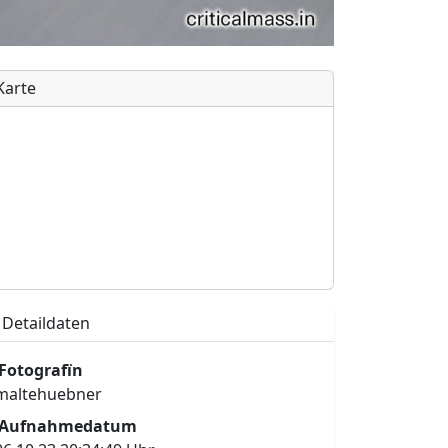
Karte
Detaildaten
Fotografïn
maltehuebner
Aufnahmedatum