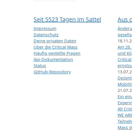
Seit 5523 Tagen im Sattel
Aus 
Impressum
Änderu
Datenschutz
gesells
Deine privaten Daten
18.11.
Über die Critical Mass
Am 26.
Häufig gestellte Fragen
und Kl
Api-Dokumentation
Critica
Status
ernstz
GitHub-Repository
13.07.
Dezentr
Mobilit
21.07.
Ein ei
Exper
All Cri
WE ARE
Teilneh
Mass st