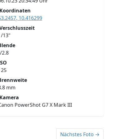
06.10.23 20:34:49 Uhr
Koordinaten
53.2457, 10.416299
Verschlusszeit
1/13"
Blende
f/2.8
ISO
125
Brennweite
8.8 mm
Kamera
Canon PowerShot G7 X Mark III
Nächstes Foto →