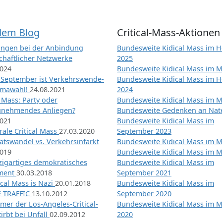
dem Blog
Critical-Mass-Aktionen
ngen bei der Anbindung
Bundesweite Kidical Mass im H
chaftlicher Netzwerke
2025
2024
Bundesweite Kidical Mass im M
 September ist Verkehrswende-
Bundesweite Kidical Mass im H
imawahl!
24.08.2021
2024
l Mass: Party oder
Bundesweite Kidical Mass im M
unehmendes Anliegen?
Bundesweite Gedenken an Na
2021
Bundesweite Kidical Mass im
ale Critical Mass
27.03.2020
September 2023
ätswandel vs. Verkehrsinfarkt
Bundesweite Kidical Mass im M
2019
Bundesweite Kidical Mass im M
nzigartiges demokratisches
Bundesweite Kidical Mass im
iment
30.03.2018
September 2021
tical Mass is Nazi
20.01.2018
Bundesweite Kidical Mass im
 TRAFFIC
13.10.2012
September 2020
mer der Los-Angeles-Critical-
Bundesweite Kidical Mass im 
irbt bei Unfall
02.09.2012
2020