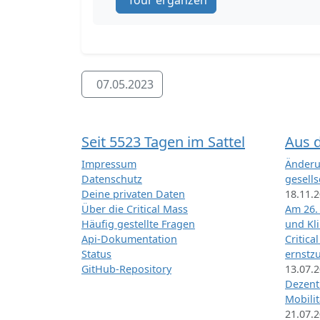
Tour ergänzen
07.05.2023
Seit 5523 Tagen im Sattel
Aus 
Impressum
Änderu
Datenschutz
gesells
Deine privaten Daten
18.11.
Über die Critical Mass
Am 26.
Häufig gestellte Fragen
und Kl
Api-Dokumentation
Critica
Status
ernstz
GitHub-Repository
13.07.
Dezentr
Mobilit
21.07.