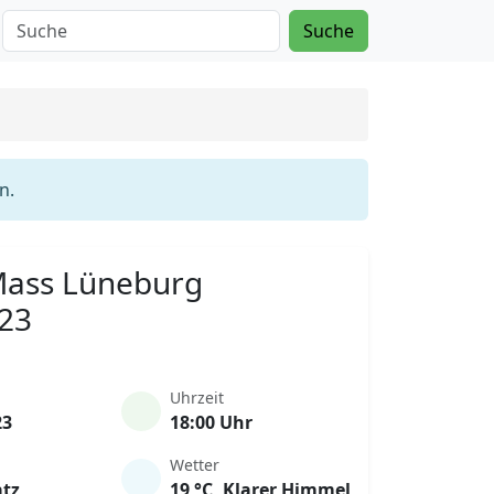
Suche
n.
 Mass Lüneburg
023
Uhrzeit
23
18:00 Uhr
Wetter
atz
19 °C, Klarer Himmel