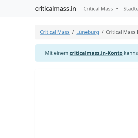
criticalmass.in
Critical Mass
Städt
Critical Mass
Lüneburg
Critical Mass
Mit einem
criticalmass.in-Konto
kannst