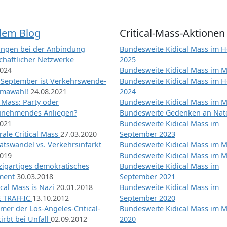
dem Blog
Critical-Mass-Aktionen
ngen bei der Anbindung
Bundesweite Kidical Mass im H
chaftlicher Netzwerke
2025
2024
Bundesweite Kidical Mass im M
 September ist Verkehrswende-
Bundesweite Kidical Mass im H
imawahl!
24.08.2021
2024
l Mass: Party oder
Bundesweite Kidical Mass im M
unehmendes Anliegen?
Bundesweite Gedenken an Na
2021
Bundesweite Kidical Mass im
ale Critical Mass
27.03.2020
September 2023
ätswandel vs. Verkehrsinfarkt
Bundesweite Kidical Mass im M
2019
Bundesweite Kidical Mass im M
nzigartiges demokratisches
Bundesweite Kidical Mass im
iment
30.03.2018
September 2021
tical Mass is Nazi
20.01.2018
Bundesweite Kidical Mass im
 TRAFFIC
13.10.2012
September 2020
mer der Los-Angeles-Critical-
Bundesweite Kidical Mass im 
irbt bei Unfall
02.09.2012
2020