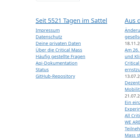
Seit 5521 Tagen im Sattel
Aus 
Impressum
Änderu
Datenschutz
gesells
Deine privaten Daten
18.11.
Über die Critical Mass
Am 26.
Häufig gestellte Fragen
und Kl
Api-Dokumentation
Critica
Status
ernstz
GitHub-Repository
13.07.
Dezentr
Mobilit
21.07.
Ein ei
Exper
All Cri
WE ARE
Teilneh
Mass st