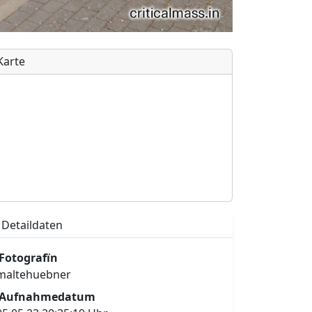
Karte
Detaildaten
Fotografïn
maltehuebner
Aufnahmedatum