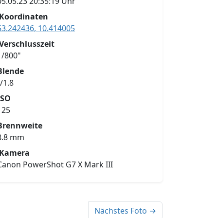
05.05.23 20:35:19 Uhr
Koordinaten
53.242436, 10.414005
Verschlusszeit
1/800"
Blende
f/1.8
ISO
125
Brennweite
8.8 mm
Kamera
Canon PowerShot G7 X Mark III
Nächstes Foto →