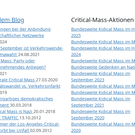
dem Blog
Critical-Mass-Aktionen
ngen bei der Anbindung
Bundesweite Kidical Mass im H
chaftlicher Netzwerke
2025
2024
Bundesweite Kidical Mass im M
 September ist Verkehrswende-
Bundesweite Kidical Mass im H
imawahl!
24.08.2021
2024
l Mass: Party oder
Bundesweite Kidical Mass im M
unehmendes Anliegen?
Bundesweite Gedenken an Na
2021
Bundesweite Kidical Mass im
ale Critical Mass
27.03.2020
September 2023
ätswandel vs. Verkehrsinfarkt
Bundesweite Kidical Mass im M
2019
Bundesweite Kidical Mass im M
nzigartiges demokratisches
Bundesweite Kidical Mass im
iment
30.03.2018
September 2021
tical Mass is Nazi
20.01.2018
Bundesweite Kidical Mass im
 TRAFFIC
13.10.2012
September 2020
mer der Los-Angeles-Critical-
Bundesweite Kidical Mass im 
irbt bei Unfall
02.09.2012
2020