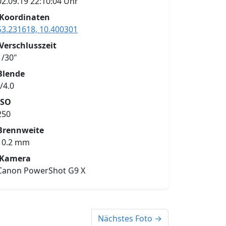
02.09.19 22:10:04 Uhr
Koordinaten
53.231618, 10.400301
Verschlusszeit
1/30"
Blende
f/4.0
ISO
250
Brennweite
10.2 mm
Kamera
Canon PowerShot G9 X
Nächstes Foto →