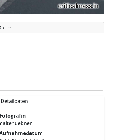
Karte
Detaildaten
Fotografïn
maltehuebner
Aufnahmedatum