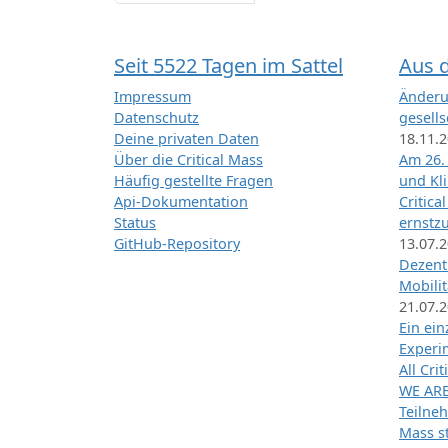
Seit 5522 Tagen im Sattel
Aus 
Impressum
Änderu
Datenschutz
gesells
Deine privaten Daten
18.11.
Über die Critical Mass
Am 26.
Häufig gestellte Fragen
und Kl
Api-Dokumentation
Critica
Status
ernstz
GitHub-Repository
13.07.
Dezentr
Mobilit
21.07.
Ein ei
Exper
All Cri
WE ARE
Teilneh
Mass st