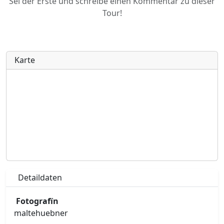
Sei der Erste und schreibe einen Kommentar zu dieser
Tour!
Karte
Detaildaten
Fotografïn
maltehuebner