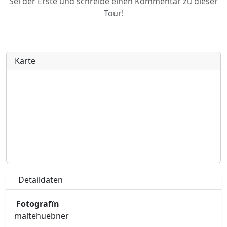
Sei der Erste und schreibe einen Kommentar zu dieser
Tour!
Karte
Detaildaten
Fotografïn
maltehuebner