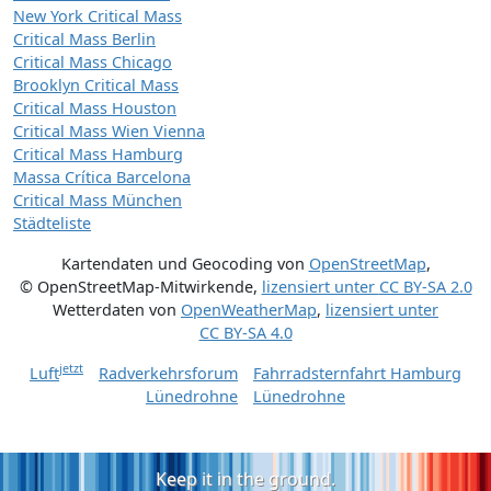
New York Critical Mass
Critical Mass Berlin
Critical Mass Chicago
Brooklyn Critical Mass
Critical Mass Houston
Critical Mass Wien Vienna
Critical Mass Hamburg
Massa Crítica Barcelona
Critical Mass München
Städteliste
Kartendaten und Geocoding von
OpenStreetMap
,
© OpenStreetMap-Mitwirkende
,
lizensiert unter
CC BY-SA 2.0
Wetterdaten von
OpenWeatherMap
,
lizensiert unter
CC BY-SA 4.0
jetzt
Luft
Radverkehrsforum
Fahrradsternfahrt Hamburg
Lünedrohne
Lünedrohne
Keep it in the ground.