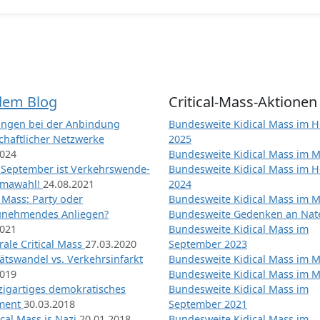
dem Blog
Critical-Mass-Aktionen
ngen bei der Anbindung
Bundesweite Kidical Mass im H
chaftlicher Netzwerke
2025
2024
Bundesweite Kidical Mass im M
 September ist Verkehrswende-
Bundesweite Kidical Mass im H
imawahl!
24.08.2021
2024
l Mass: Party oder
Bundesweite Kidical Mass im M
unehmendes Anliegen?
Bundesweite Gedenken an Na
2021
Bundesweite Kidical Mass im
ale Critical Mass
27.03.2020
September 2023
ätswandel vs. Verkehrsinfarkt
Bundesweite Kidical Mass im M
2019
Bundesweite Kidical Mass im M
nzigartiges demokratisches
Bundesweite Kidical Mass im
iment
30.03.2018
September 2021
tical Mass is Nazi
20.01.2018
Bundesweite Kidical Mass im