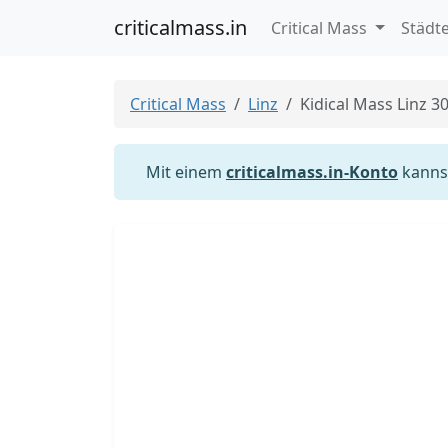
criticalmass.in
Critical Mass
Städt
Critical Mass
Linz
Kidical Mass Linz 3
Mit einem
criticalmass.in-Konto
kannst