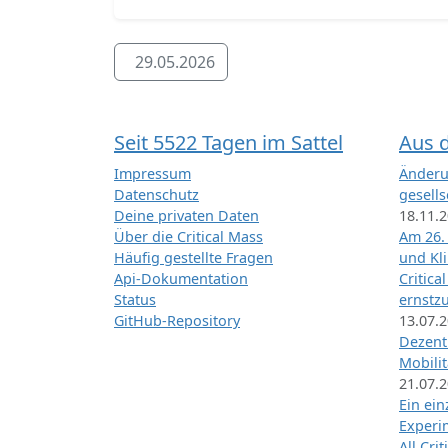
29.05.2026
Seit 5522 Tagen im Sattel
Aus 
Impressum
Änderu
Datenschutz
gesells
Deine privaten Daten
18.11.
Über die Critical Mass
Am 26.
Häufig gestellte Fragen
und Kl
Api-Dokumentation
Critica
Status
ernstz
GitHub-Repository
13.07.
Dezentr
Mobilit
21.07.
Ein ei
Exper
All Cri