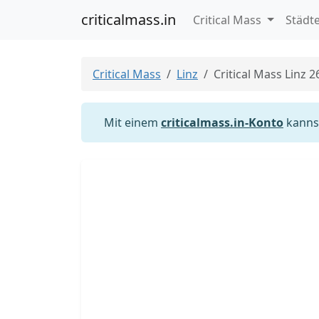
criticalmass.in
Critical Mass
Städt
Critical Mass
Linz
Critical Mass Linz 2
Mit einem
criticalmass.in-Konto
kannst