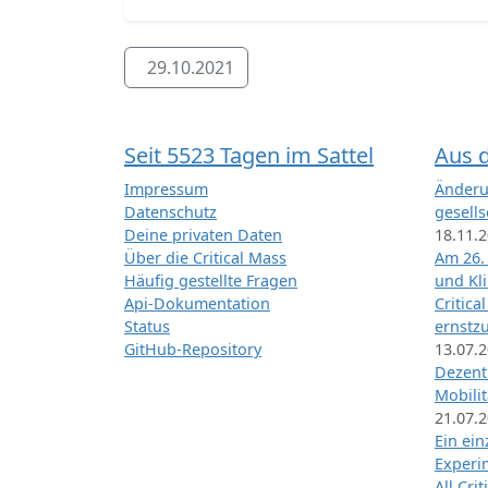
29.10.2021
Seit 5523 Tagen im Sattel
Aus 
Impressum
Änderu
Datenschutz
gesells
Deine privaten Daten
18.11.
Über die Critical Mass
Am 26.
Häufig gestellte Fragen
und Kl
Api-Dokumentation
Critica
Status
ernstz
GitHub-Repository
13.07.
Dezentr
Mobilit
21.07.
Ein ei
Exper
All Cri