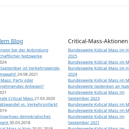
dem Blog
Critical-Mass-Aktionen
ngen bei der Anbindung
Bundesweite Kidical Mass im H
chaftlicher Netzwerke
2025
2024
Bundesweite Kidical Mass im M
 September ist Verkehrswende-
Bundesweite Kidical Mass im H
imawahl!
24.08.2021
2024
l Mass: Party oder
Bundesweite Kidical Mass im M
unehmendes Anliegen?
Bundesweite Gedenken an Na
2021
Bundesweite Kidical Mass im
ale Critical Mass
27.03.2020
September 2023
ätswandel vs. Verkehrsinfarkt
Bundesweite Kidical Mass im M
2019
Bundesweite Kidical Mass im M
nzigartiges demokratisches
Bundesweite Kidical Mass im
iment
30.03.2018
September 2021
tical Mass is Nazi
20.01.2018
Bundesweite Kidical Mass im