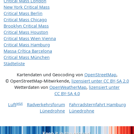
Critical Mass London
New York Critical Mass
Critical Mass Berlin
Critical Mass Chicago
Brooklyn Critical Mass
Critical Mass Houston
Critical Mass Wien Vienna
Critical Mass Hamburg
Massa Crítica Barcelona
Critical Mass München
Städteliste
Kartendaten und Geocoding von
OpenStreetMap
,
© OpenStreetMap-Mitwirkende
,
lizensiert unter
CC BY-SA 2.0
Wetterdaten von
OpenWeatherMap
,
lizensiert unter
CC BY-SA 4.0
jetzt
Luft
Radverkehrsforum
Fahrradsternfahrt Hamburg
Lünedrohne
Lünedrohne
Keep it in the ground.