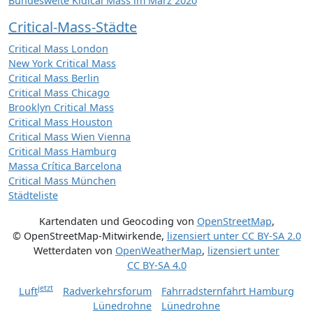
Bundesweite Kidical Mass im März 2020
Critical-Mass-Städte
Critical Mass London
New York Critical Mass
Critical Mass Berlin
Critical Mass Chicago
Brooklyn Critical Mass
Critical Mass Houston
Critical Mass Wien Vienna
Critical Mass Hamburg
Massa Crítica Barcelona
Critical Mass München
Städteliste
Kartendaten und Geocoding von
OpenStreetMap
,
© OpenStreetMap-Mitwirkende
,
lizensiert unter
CC BY-SA 2.0
Wetterdaten von
OpenWeatherMap
,
lizensiert unter
CC BY-SA 4.0
jetzt
Luft
Radverkehrsforum
Fahrradsternfahrt Hamburg
Lünedrohne
Lünedrohne