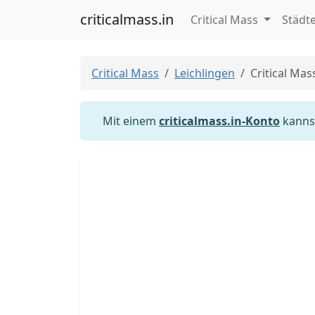
criticalmass.in
Critical Mass
Städt
Critical Mass
Leichlingen
Critical Mas
Mit einem
criticalmass.in-Konto
kannst