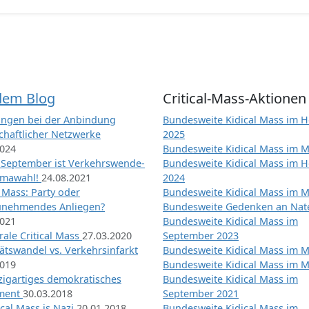
dem Blog
Critical-Mass-Aktionen
ngen bei der Anbindung
Bundesweite Kidical Mass im H
chaftlicher Netzwerke
2025
2024
Bundesweite Kidical Mass im M
 September ist Verkehrswende-
Bundesweite Kidical Mass im H
imawahl!
24.08.2021
2024
l Mass: Party oder
Bundesweite Kidical Mass im M
unehmendes Anliegen?
Bundesweite Gedenken an Na
2021
Bundesweite Kidical Mass im
ale Critical Mass
27.03.2020
September 2023
ätswandel vs. Verkehrsinfarkt
Bundesweite Kidical Mass im M
2019
Bundesweite Kidical Mass im M
nzigartiges demokratisches
Bundesweite Kidical Mass im
iment
30.03.2018
September 2021
tical Mass is Nazi
20.01.2018
Bundesweite Kidical Mass im