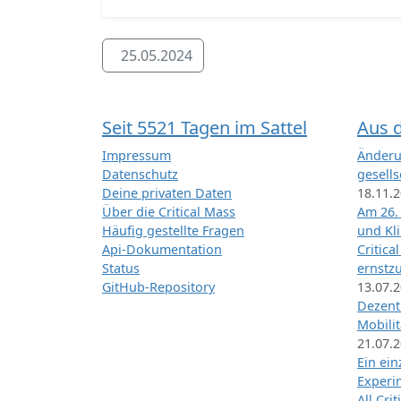
25.05.2024
Seit 5521 Tagen im Sattel
Aus 
Impressum
Änderu
Datenschutz
gesells
Deine privaten Daten
18.11.
Über die Critical Mass
Am 26.
Häufig gestellte Fragen
und Kl
Api-Dokumentation
Critica
Status
ernstz
GitHub-Repository
13.07.
Dezentr
Mobilit
21.07.
Ein ei
Exper
All Cri