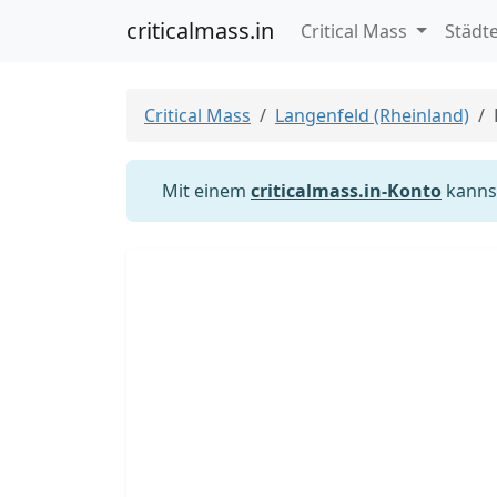
criticalmass.in
Critical Mass
Städt
Critical Mass
Langenfeld (Rheinland)
Mit einem
criticalmass.in-Konto
kannst