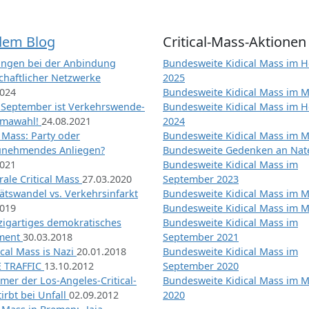
dem Blog
Critical-Mass-Aktionen
ngen bei der Anbindung
Bundesweite Kidical Mass im H
chaftlicher Netzwerke
2025
2024
Bundesweite Kidical Mass im M
 September ist Verkehrswende-
Bundesweite Kidical Mass im H
imawahl!
24.08.2021
2024
l Mass: Party oder
Bundesweite Kidical Mass im M
unehmendes Anliegen?
Bundesweite Gedenken an Na
2021
Bundesweite Kidical Mass im
ale Critical Mass
27.03.2020
September 2023
ätswandel vs. Verkehrsinfarkt
Bundesweite Kidical Mass im M
2019
Bundesweite Kidical Mass im M
nzigartiges demokratisches
Bundesweite Kidical Mass im
iment
30.03.2018
September 2021
tical Mass is Nazi
20.01.2018
Bundesweite Kidical Mass im
 TRAFFIC
13.10.2012
September 2020
mer der Los-Angeles-Critical-
Bundesweite Kidical Mass im 
irbt bei Unfall
02.09.2012
2020