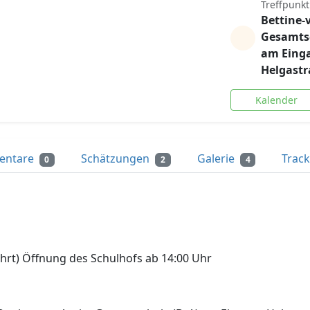
Treffpunkt
Bettine-
Gesamtsc
am Eing
Helgast
Kalender
entare
Schätzungen
Galerie
Trac
0
2
4
hrt) Öffnung des Schulhofs ab 14:00 Uhr