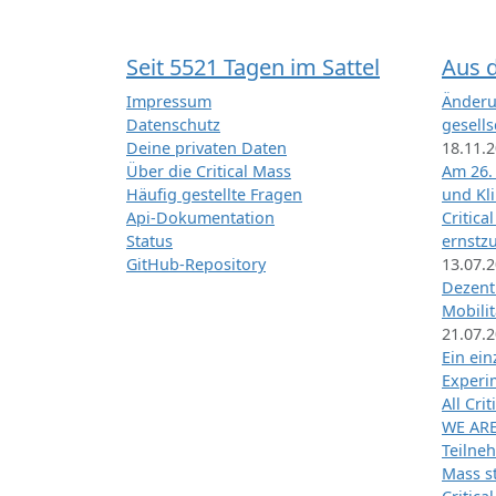
Seit 5521 Tagen im Sattel
Aus 
Impressum
Änderu
Datenschutz
gesells
Deine privaten Daten
18.11.
Über die Critical Mass
Am 26.
Häufig gestellte Fragen
und Kl
Api-Dokumentation
Critica
Status
ernstz
GitHub-Repository
13.07.
Dezentr
Mobilit
21.07.
Ein ei
Exper
All Cri
WE ARE
Teilneh
Mass st