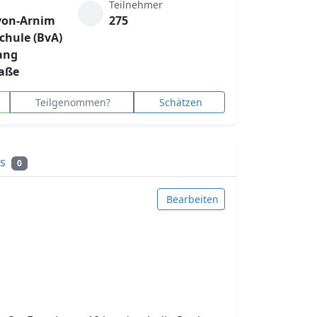
Teilnehmer
von-Arnim
275
hule (BvA)
ang
raße
Teilgenommen?
Schätzen
ks
0
Bearbeiten