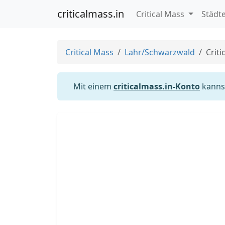
criticalmass.in
Critical Mass
Städt
Critical Mass
Lahr/Schwarzwald
Criti
Mit einem
criticalmass.in-Konto
kannst