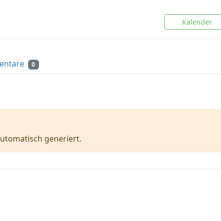
Kalender
entare
0
utomatisch generiert.