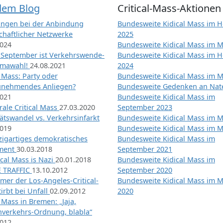
dem Blog
Critical-Mass-Aktionen
ngen bei der Anbindung
Bundesweite Kidical Mass im H
chaftlicher Netzwerke
2025
2024
Bundesweite Kidical Mass im M
 September ist Verkehrswende-
Bundesweite Kidical Mass im H
imawahl!
24.08.2021
2024
l Mass: Party oder
Bundesweite Kidical Mass im M
unehmendes Anliegen?
Bundesweite Gedenken an Na
2021
Bundesweite Kidical Mass im
ale Critical Mass
27.03.2020
September 2023
ätswandel vs. Verkehrsinfarkt
Bundesweite Kidical Mass im M
2019
Bundesweite Kidical Mass im M
nzigartiges demokratisches
Bundesweite Kidical Mass im
iment
30.03.2018
September 2021
tical Mass is Nazi
20.01.2018
Bundesweite Kidical Mass im
 TRAFFIC
13.10.2012
September 2020
mer der Los-Angeles-Critical-
Bundesweite Kidical Mass im 
irbt bei Unfall
02.09.2012
2020
l Mass in Bremen: „Jaja,
nverkehrs-Ordnung, blabla“
2012