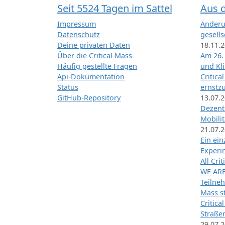
Seit 5524 Tagen im Sattel
Aus 
Impressum
Änderu
Datenschutz
gesells
Deine privaten Daten
18.11.
Über die Critical Mass
Am 26.
Häufig gestellte Fragen
und Kl
Api-Dokumentation
Critica
Status
ernstz
GitHub-Repository
13.07.
Dezentr
Mobilit
21.07.
Ein ei
Exper
All Cri
WE ARE
Teilneh
Mass st
Critica
Straße
29.07.