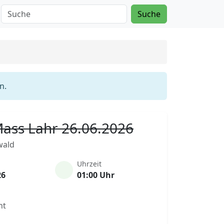
Suche
n.
 Mass Lahr 26.06.2026
wald
Uhrzeit
26
01:00 Uhr
nt