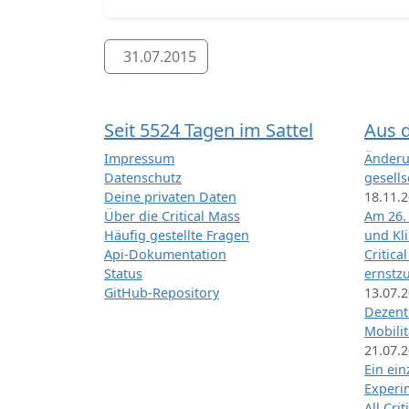
31.07.2015
Seit 5524 Tagen im Sattel
Aus 
Impressum
Änderu
Datenschutz
gesells
Deine privaten Daten
18.11.
Über die Critical Mass
Am 26.
Häufig gestellte Fragen
und Kl
Api-Dokumentation
Critica
Status
ernstz
GitHub-Repository
13.07.
Dezentr
Mobilit
21.07.
Ein ei
Exper
All Cri