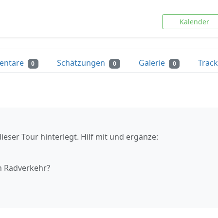
Kalender
entare
Schätzungen
Galerie
Trac
0
0
0
ieser Tour hinterlegt. Hilf mit und ergänze:
n Radverkehr?