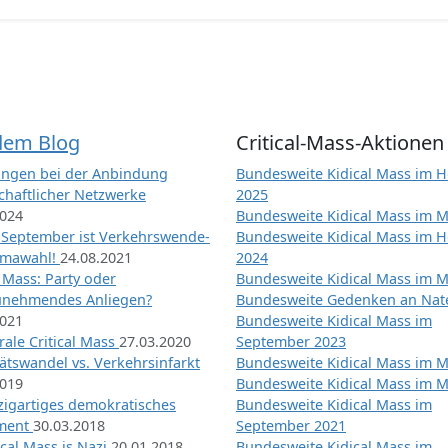
dem Blog
Critical-Mass-Aktionen
ngen bei der Anbindung
Bundesweite Kidical Mass im H
chaftlicher Netzwerke
2025
2024
Bundesweite Kidical Mass im M
 September ist Verkehrswende-
Bundesweite Kidical Mass im H
imawahl!
24.08.2021
2024
l Mass: Party oder
Bundesweite Kidical Mass im M
unehmendes Anliegen?
Bundesweite Gedenken an Na
2021
Bundesweite Kidical Mass im
ale Critical Mass
27.03.2020
September 2023
ätswandel vs. Verkehrsinfarkt
Bundesweite Kidical Mass im M
2019
Bundesweite Kidical Mass im M
nzigartiges demokratisches
Bundesweite Kidical Mass im
iment
30.03.2018
September 2021
tical Mass is Nazi
20.01.2018
Bundesweite Kidical Mass im