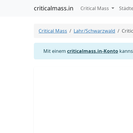
criticalmass.in
Critical Mass
Städt
Critical Mass
Lahr/Schwarzwald
Criti
Mit einem
criticalmass.in-Konto
kannst