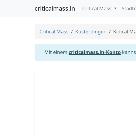
criticalmass.in
Critical Mass
Städt
Critical Mass
Kusterdingen
Kidical M
Mit einem
criticalmass.in-Konto
kannst