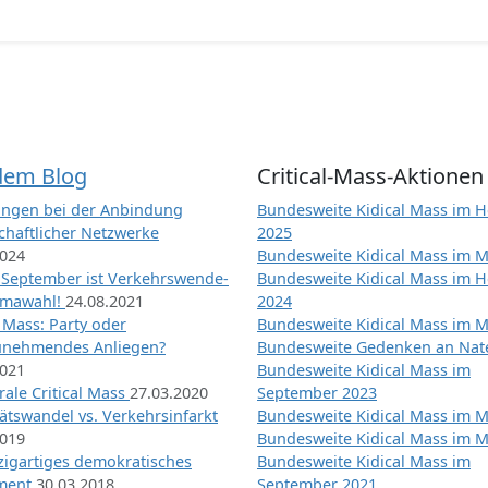
dem Blog
Critical-Mass-Aktionen
ngen bei der Anbindung
Bundesweite Kidical Mass im H
chaftlicher Netzwerke
2025
2024
Bundesweite Kidical Mass im M
 September ist Verkehrswende-
Bundesweite Kidical Mass im H
imawahl!
24.08.2021
2024
l Mass: Party oder
Bundesweite Kidical Mass im M
unehmendes Anliegen?
Bundesweite Gedenken an Na
2021
Bundesweite Kidical Mass im
ale Critical Mass
27.03.2020
September 2023
ätswandel vs. Verkehrsinfarkt
Bundesweite Kidical Mass im M
2019
Bundesweite Kidical Mass im M
nzigartiges demokratisches
Bundesweite Kidical Mass im
iment
30.03.2018
September 2021