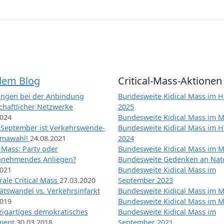
dem Blog
Critical-Mass-Aktionen
ngen bei der Anbindung
Bundesweite Kidical Mass im H
chaftlicher Netzwerke
2025
2024
Bundesweite Kidical Mass im M
 September ist Verkehrswende-
Bundesweite Kidical Mass im H
imawahl!
24.08.2021
2024
l Mass: Party oder
Bundesweite Kidical Mass im M
unehmendes Anliegen?
Bundesweite Gedenken an Na
2021
Bundesweite Kidical Mass im
ale Critical Mass
27.03.2020
September 2023
ätswandel vs. Verkehrsinfarkt
Bundesweite Kidical Mass im M
2019
Bundesweite Kidical Mass im M
nzigartiges demokratisches
Bundesweite Kidical Mass im
iment
30.03.2018
September 2021