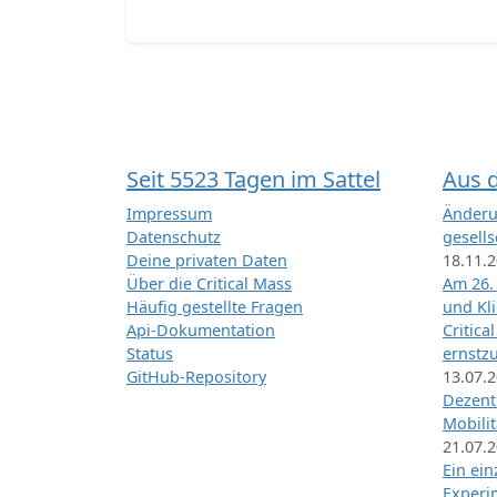
Seit 5523 Tagen im Sattel
Aus 
Impressum
Änderu
Datenschutz
gesells
Deine privaten Daten
18.11.
Über die Critical Mass
Am 26.
Häufig gestellte Fragen
und Kl
Api-Dokumentation
Critica
Status
ernstz
GitHub-Repository
13.07.
Dezentr
Mobilit
21.07.
Ein ei
Exper