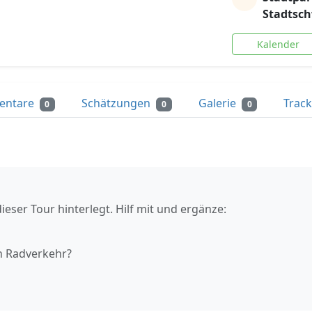
Stadtsc
Kalender
entare
Schätzungen
Galerie
Trac
0
0
0
ieser Tour hinterlegt. Hilf mit und ergänze:
n Radverkehr?