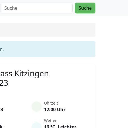
Suche
n.
Mass Kitzingen
023
Uhrzeit
23
12:00 Uhr
Wetter
rk
16 °C, Leichter