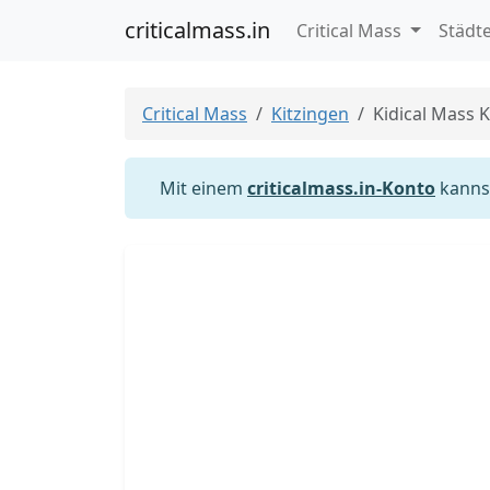
criticalmass.in
Critical Mass
Städt
Critical Mass
Kitzingen
Kidical Mass K
Mit einem
criticalmass.in-Konto
kannst