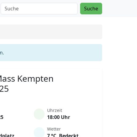
Suche
n.
 Mass Kempten
025
Uhrzeit
25
18:00 Uhr
Wetter
dplatz
7 °C, Bedeckt