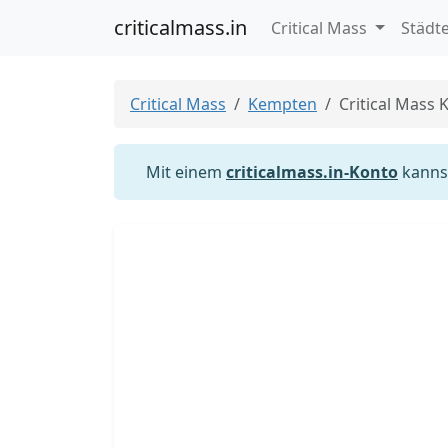
criticalmass.in
Critical Mass
Städt
Critical Mass
Kempten
Critical Mass
Mit einem
criticalmass.in-Konto
kannst