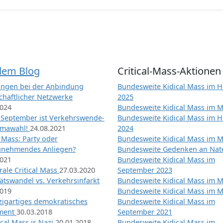
dem Blog
Critical-Mass-Aktionen
ngen bei der Anbindung
Bundesweite Kidical Mass im H
chaftlicher Netzwerke
2025
2024
Bundesweite Kidical Mass im M
 September ist Verkehrswende-
Bundesweite Kidical Mass im H
imawahl!
24.08.2021
2024
l Mass: Party oder
Bundesweite Kidical Mass im M
unehmendes Anliegen?
Bundesweite Gedenken an Na
2021
Bundesweite Kidical Mass im
ale Critical Mass
27.03.2020
September 2023
ätswandel vs. Verkehrsinfarkt
Bundesweite Kidical Mass im M
2019
Bundesweite Kidical Mass im M
nzigartiges demokratisches
Bundesweite Kidical Mass im
iment
30.03.2018
September 2021
tical Mass is Nazi
20.01.2018
Bundesweite Kidical Mass im