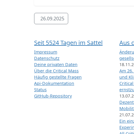
26.09.2025
Seit 5524 Tagen im Sattel
Aus 
Impressum
Änderu
Datenschutz
gesells
Deine privaten Daten
18.11.
Über die Critical Mass
Am 26.
Häufig gestellte Fragen
und Kl
Api-Dokumentation
Critica
Status
ernstz
GitHub-Repository
13.07.
Dezentr
Mobilit
21.07.
Ein ei
Exper
All Cri