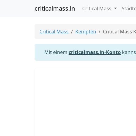
criticalmass.in
Critical Mass
Städt
Critical Mass
Kempten
Critical Mass
Mit einem
criticalmass.in-Konto
kannst