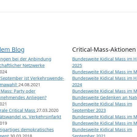
dem Blog
Critical-Mass-Aktionen
ngen bei der Anbindung
Bundesweite Kidical Mass im H
chaftlicher Netzwerke
2025
2024
Bundesweite Kidical Mass im M
 September ist Verkehrswende-
Bundesweite Kidical Mass im H
imawahl!
24.08.2021
2024
l Mass: Party oder
Bundesweite Kidical Mass im M
unehmendes Anliegen?
Bundesweite Gedenken an Na
2021
Bundesweite Kidical Mass im
ale Critical Mass
27.03.2020
September 2023
ätswandel vs. Verkehrsinfarkt
Bundesweite Kidical Mass im M
2019
Bundesweite Kidical Mass im M
nzigartiges demokratisches
Bundesweite Kidical Mass im
iment
30.03.2018
September 2021