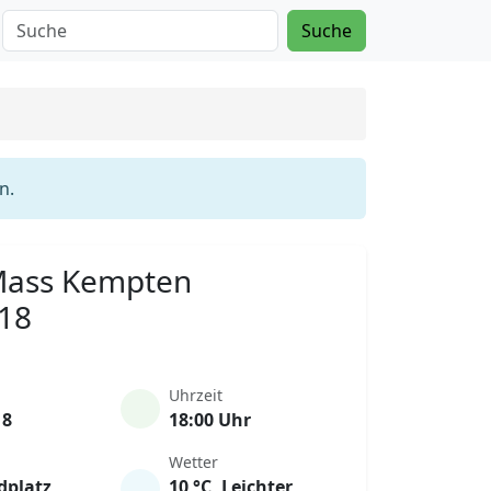
Suche
n.
 Mass Kempten
018
Uhrzeit
18
18:00 Uhr
Wetter
dplatz
10 °C, Leichter