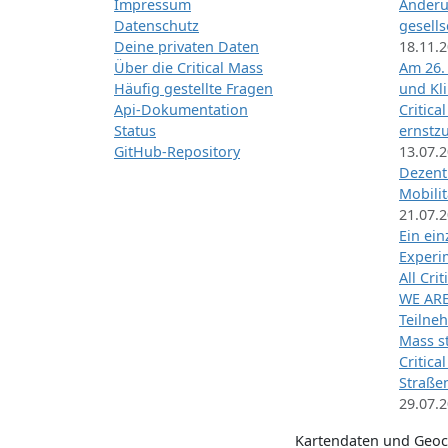
Impressum
Änderu
Datenschutz
gesells
Deine privaten Daten
18.11.
Über die Critical Mass
Am 26.
Häufig gestellte Fragen
und Kl
Api-Dokumentation
Critica
Status
ernstz
GitHub-Repository
13.07.
Dezentr
Mobilit
21.07.
Ein ei
Exper
All Cri
WE ARE
Teilneh
Mass st
Critica
Straße
29.07.
Kartendaten und Geo