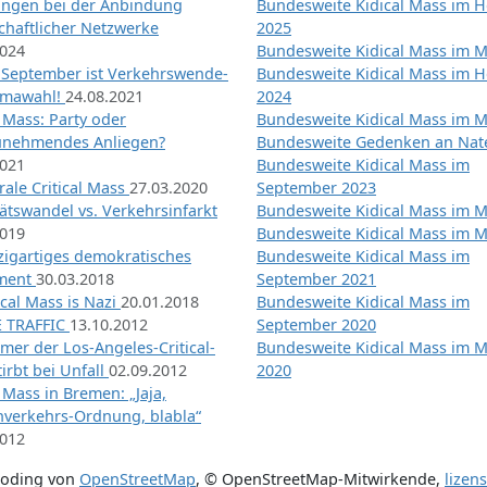
ngen bei der Anbindung
Bundesweite Kidical Mass im H
chaftlicher Netzwerke
2025
2024
Bundesweite Kidical Mass im M
 September ist Verkehrswende-
Bundesweite Kidical Mass im H
imawahl!
24.08.2021
2024
l Mass: Party oder
Bundesweite Kidical Mass im M
unehmendes Anliegen?
Bundesweite Gedenken an Na
2021
Bundesweite Kidical Mass im
ale Critical Mass
27.03.2020
September 2023
ätswandel vs. Verkehrsinfarkt
Bundesweite Kidical Mass im M
2019
Bundesweite Kidical Mass im M
nzigartiges demokratisches
Bundesweite Kidical Mass im
iment
30.03.2018
September 2021
tical Mass is Nazi
20.01.2018
Bundesweite Kidical Mass im
 TRAFFIC
13.10.2012
September 2020
mer der Los-Angeles-Critical-
Bundesweite Kidical Mass im 
irbt bei Unfall
02.09.2012
2020
l Mass in Bremen: „Jaja,
nverkehrs-Ordnung, blabla“
2012
coding von
OpenStreetMap
,
© OpenStreetMap-Mitwirkende
,
lizen