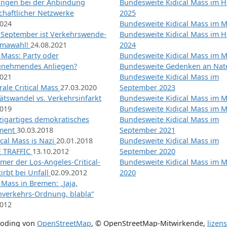
ngen bei der Anbindung
Bundesweite Kidical Mass im H
chaftlicher Netzwerke
2025
2024
Bundesweite Kidical Mass im M
 September ist Verkehrswende-
Bundesweite Kidical Mass im H
imawahl!
24.08.2021
2024
l Mass: Party oder
Bundesweite Kidical Mass im M
unehmendes Anliegen?
Bundesweite Gedenken an Na
2021
Bundesweite Kidical Mass im
ale Critical Mass
27.03.2020
September 2023
ätswandel vs. Verkehrsinfarkt
Bundesweite Kidical Mass im M
2019
Bundesweite Kidical Mass im M
nzigartiges demokratisches
Bundesweite Kidical Mass im
iment
30.03.2018
September 2021
tical Mass is Nazi
20.01.2018
Bundesweite Kidical Mass im
 TRAFFIC
13.10.2012
September 2020
mer der Los-Angeles-Critical-
Bundesweite Kidical Mass im 
irbt bei Unfall
02.09.2012
2020
l Mass in Bremen: „Jaja,
nverkehrs-Ordnung, blabla“
2012
coding von
OpenStreetMap
,
© OpenStreetMap-Mitwirkende
,
lizen