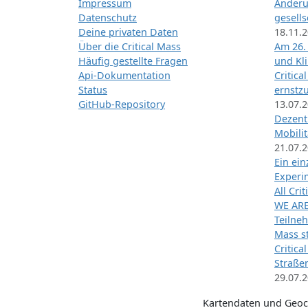
Impressum
Änderu
Datenschutz
gesells
Deine privaten Daten
18.11.
Über die Critical Mass
Am 26.
Häufig gestellte Fragen
und Kl
Api-Dokumentation
Critica
Status
ernstz
GitHub-Repository
13.07.
Dezentr
Mobilit
21.07.
Ein ei
Exper
All Cri
WE ARE
Teilneh
Mass st
Critica
Straße
29.07.
Kartendaten und Geo