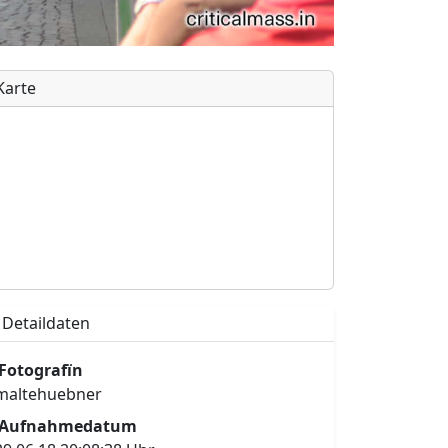
Karte
Detaildaten
Fotografïn
maltehuebner
Aufnahmedatum