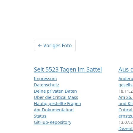
← Voriges Foto
Seit 5523 Tagen im Sattel
Aus 
Impressum
Änderu
Datenschutz
gesells
Deine privaten Daten
18.11.
Über die Critical Mass
Am 26.
Häufig gestellte Fragen
und Kl
Api-Dokumentation
Critica
Status
ernstz
GitHub-Repository
13.07.
Dezentr