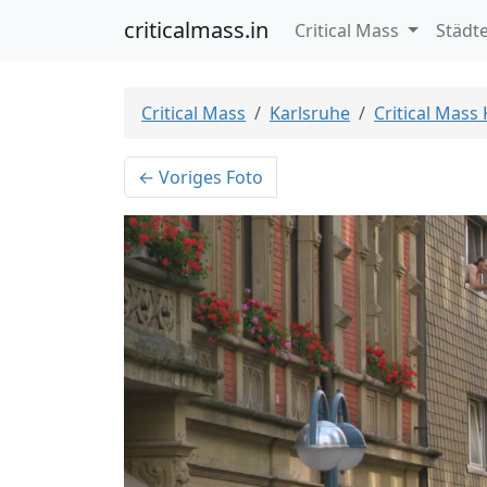
criticalmass.in
Critical Mass
Städt
Critical Mass
Karlsruhe
Critical Mass
← Voriges Foto