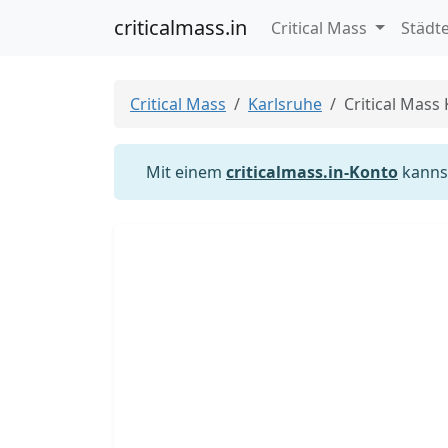
criticalmass.in
Critical Mass
Städt
Critical Mass
Karlsruhe
Critical Mass
Mit einem
criticalmass.in-Konto
kannst