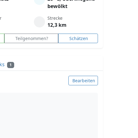
bewölkt
r
Strecke
12,3 km
Teilgenommen?
Schätzen
cks
1
Bearbeiten