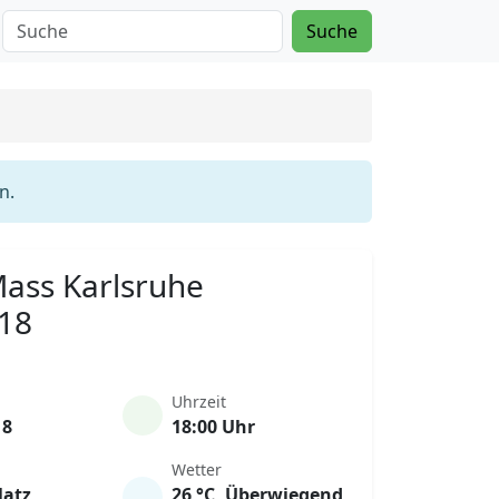
Suche
n.
 Mass Karlsruhe
018
Uhrzeit
18
18:00 Uhr
Wetter
latz
26 °C, Überwiegend