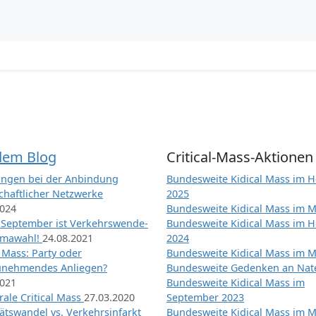
dem Blog
Critical-Mass-Aktionen
ngen bei der Anbindung
Bundesweite Kidical Mass im H
chaftlicher Netzwerke
2025
2024
Bundesweite Kidical Mass im M
 September ist Verkehrswende-
Bundesweite Kidical Mass im H
imawahl!
24.08.2021
2024
l Mass: Party oder
Bundesweite Kidical Mass im M
unehmendes Anliegen?
Bundesweite Gedenken an Na
2021
Bundesweite Kidical Mass im
ale Critical Mass
27.03.2020
September 2023
ätswandel vs. Verkehrsinfarkt
Bundesweite Kidical Mass im M