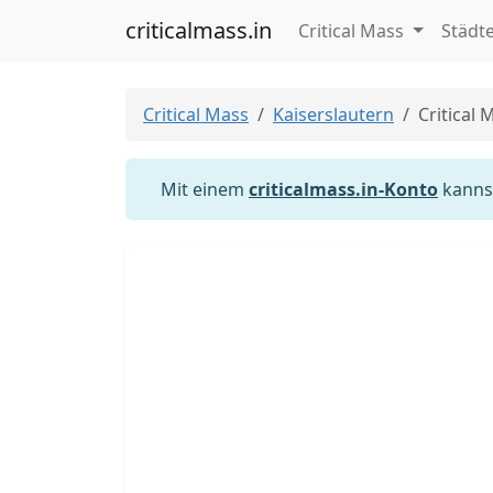
criticalmass.in
Critical Mass
Städt
Critical Mass
Kaiserslautern
Critical 
Mit einem
criticalmass.in-Konto
kannst