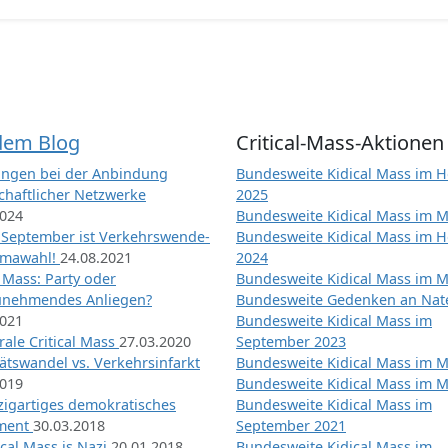
dem Blog
Critical-Mass-Aktionen
ngen bei der Anbindung
Bundesweite Kidical Mass im H
chaftlicher Netzwerke
2025
2024
Bundesweite Kidical Mass im M
 September ist Verkehrswende-
Bundesweite Kidical Mass im H
imawahl!
24.08.2021
2024
l Mass: Party oder
Bundesweite Kidical Mass im M
unehmendes Anliegen?
Bundesweite Gedenken an Na
2021
Bundesweite Kidical Mass im
ale Critical Mass
27.03.2020
September 2023
ätswandel vs. Verkehrsinfarkt
Bundesweite Kidical Mass im M
2019
Bundesweite Kidical Mass im M
nzigartiges demokratisches
Bundesweite Kidical Mass im
iment
30.03.2018
September 2021
tical Mass is Nazi
20.01.2018
Bundesweite Kidical Mass im