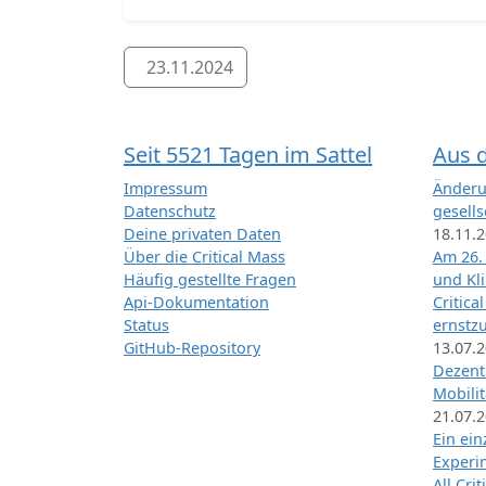
23.11.2024
Seit 5521 Tagen im Sattel
Aus 
Impressum
Änderu
Datenschutz
gesells
Deine privaten Daten
18.11.
Über die Critical Mass
Am 26.
Häufig gestellte Fragen
und Kl
Api-Dokumentation
Critica
Status
ernstz
GitHub-Repository
13.07.
Dezentr
Mobilit
21.07.
Ein ei
Exper
All Cri