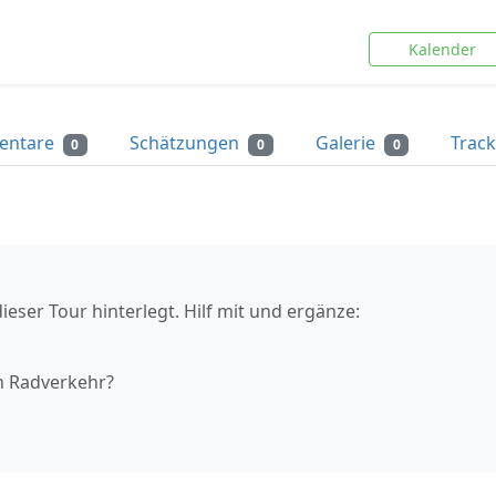
Kalender
entare
Schätzungen
Galerie
Trac
0
0
0
ieser Tour hinterlegt. Hilf mit und ergänze:
n Radverkehr?