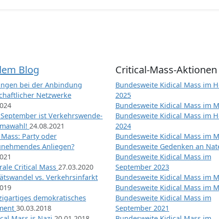
dem Blog
Critical-Mass-Aktionen
ngen bei der Anbindung
Bundesweite Kidical Mass im H
chaftlicher Netzwerke
2025
2024
Bundesweite Kidical Mass im M
 September ist Verkehrswende-
Bundesweite Kidical Mass im H
imawahl!
24.08.2021
2024
l Mass: Party oder
Bundesweite Kidical Mass im M
unehmendes Anliegen?
Bundesweite Gedenken an Na
2021
Bundesweite Kidical Mass im
ale Critical Mass
27.03.2020
September 2023
ätswandel vs. Verkehrsinfarkt
Bundesweite Kidical Mass im M
2019
Bundesweite Kidical Mass im M
nzigartiges demokratisches
Bundesweite Kidical Mass im
iment
30.03.2018
September 2021
tical Mass is Nazi
20.01.2018
Bundesweite Kidical Mass im