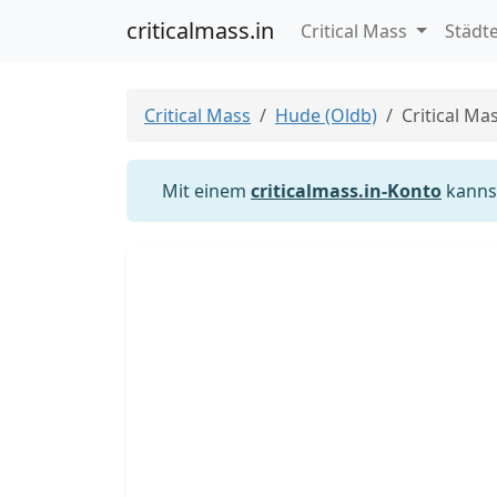
criticalmass.in
Critical Mass
Städt
Critical Mass
Hude (Oldb)
Critical Ma
Mit einem
criticalmass.in-Konto
kannst