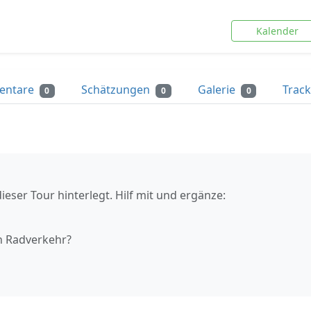
Kalender
entare
Schätzungen
Galerie
Trac
0
0
0
ieser Tour hinterlegt. Hilf mit und ergänze:
n Radverkehr?