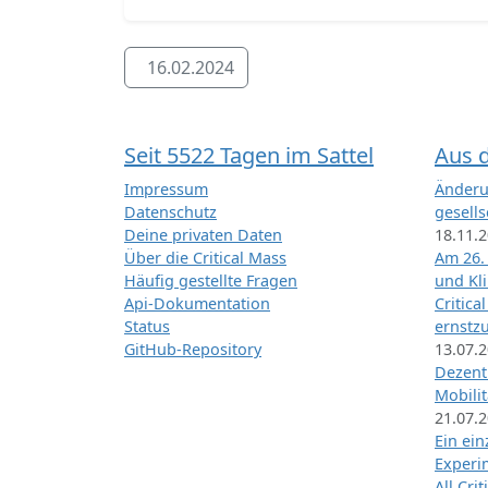
16.02.2024
Seit 5522 Tagen im Sattel
Aus 
Impressum
Änderu
Datenschutz
gesells
Deine privaten Daten
18.11.
Über die Critical Mass
Am 26.
Häufig gestellte Fragen
und Kl
Api-Dokumentation
Critica
Status
ernstz
GitHub-Repository
13.07.
Dezentr
Mobilit
21.07.
Ein ei
Exper
All Cri