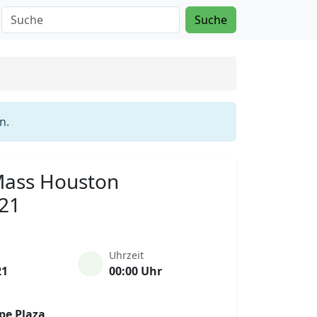
Suche
n.
 Mass Houston
021
Uhrzeit
21
00:00 Uhr
pe Plaza