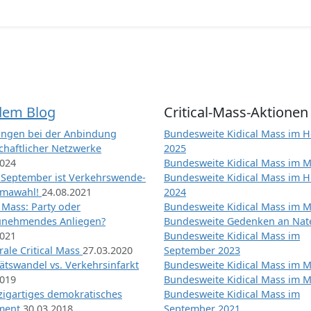
dem Blog
Critical-Mass-Aktionen
ngen bei der Anbindung
Bundesweite Kidical Mass im H
chaftlicher Netzwerke
2025
2024
Bundesweite Kidical Mass im M
 September ist Verkehrswende-
Bundesweite Kidical Mass im H
imawahl!
24.08.2021
2024
l Mass: Party oder
Bundesweite Kidical Mass im M
unehmendes Anliegen?
Bundesweite Gedenken an Na
2021
Bundesweite Kidical Mass im
ale Critical Mass
27.03.2020
September 2023
ätswandel vs. Verkehrsinfarkt
Bundesweite Kidical Mass im M
2019
Bundesweite Kidical Mass im M
nzigartiges demokratisches
Bundesweite Kidical Mass im
iment
30.03.2018
September 2021