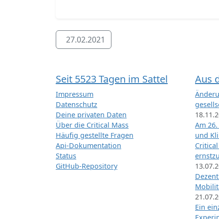
27.02.2021
Seit 5523 Tagen im Sattel
Aus 
Impressum
Änderu
Datenschutz
gesells
Deine privaten Daten
18.11.
Über die Critical Mass
Am 26.
Häufig gestellte Fragen
und Kl
Api-Dokumentation
Critica
Status
ernstz
GitHub-Repository
13.07.
Dezentr
Mobilit
21.07.
Ein ei
Exper