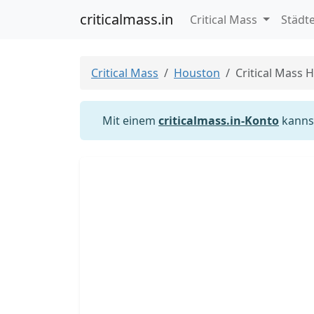
criticalmass.in
Critical Mass
Städt
Critical Mass
Houston
Critical Mass 
Mit einem
criticalmass.in-Konto
kannst