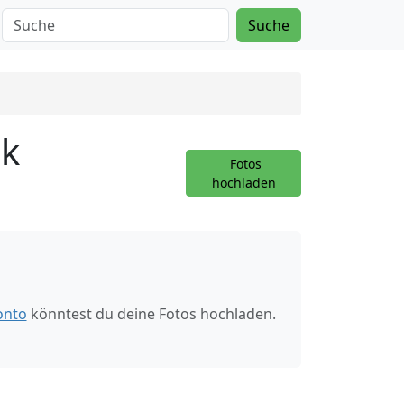
Suche
ck
Fotos
hochladen
onto
könntest du deine Fotos hochladen.