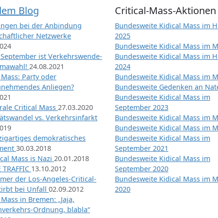
dem Blog
Critical-Mass-Aktionen
ngen bei der Anbindung
Bundesweite Kidical Mass im H
chaftlicher Netzwerke
2025
2024
Bundesweite Kidical Mass im M
 September ist Verkehrswende-
Bundesweite Kidical Mass im H
imawahl!
24.08.2021
2024
l Mass: Party oder
Bundesweite Kidical Mass im M
unehmendes Anliegen?
Bundesweite Gedenken an Na
2021
Bundesweite Kidical Mass im
ale Critical Mass
27.03.2020
September 2023
ätswandel vs. Verkehrsinfarkt
Bundesweite Kidical Mass im M
2019
Bundesweite Kidical Mass im M
nzigartiges demokratisches
Bundesweite Kidical Mass im
iment
30.03.2018
September 2021
tical Mass is Nazi
20.01.2018
Bundesweite Kidical Mass im
 TRAFFIC
13.10.2012
September 2020
mer der Los-Angeles-Critical-
Bundesweite Kidical Mass im 
irbt bei Unfall
02.09.2012
2020
l Mass in Bremen: „Jaja,
nverkehrs-Ordnung, blabla“