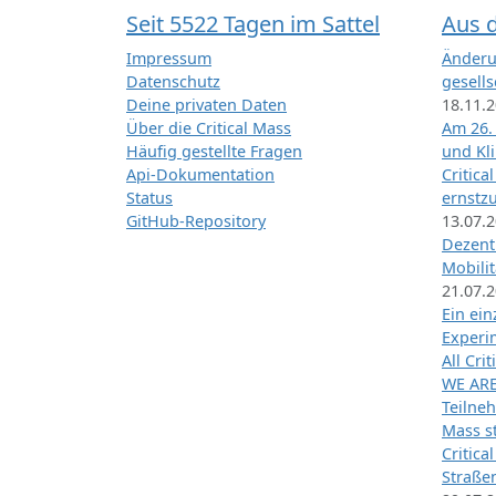
Seit 5522 Tagen im Sattel
Aus 
Impressum
Änderu
Datenschutz
gesells
Deine privaten Daten
18.11.
Über die Critical Mass
Am 26.
Häufig gestellte Fragen
und Kl
Api-Dokumentation
Critica
Status
ernstz
GitHub-Repository
13.07.
Dezentr
Mobilit
21.07.
Ein ei
Exper
All Cri
WE ARE
Teilneh
Mass st
Critica
Straße